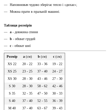
Наповнювач чудово зберігає тепло і «дихає»;
Можна прати в пральній машині.
Таблиця розмірів
а
- довжина спини
b
- обхват грудей
c
- обхват шиї
Розмір
a
(см)
b
(см)
c
(см)
XS 22
20 - 22
33 - 36
19 - 22
XS 25
23 - 25
37 - 40
24 - 27
XS 30
28 - 30
43 - 46
27 - 30
S 30
28 - 30
58 - 62
42 - 46
S 35
32 - 35
47 - 50
30 - 33
S 40
37 - 40
52 - 55
36 - 39
M 40
37 - 40
63 - 67
39 - 43