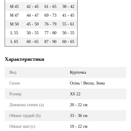
M 45
42 - 45
61 - 65
38 - 42
M 47
44 - 47
69 - 73
41 - 45
M 50
45 - 50
76 - 79
55 - 61
L 55
50 - 55
77 - 80
50 - 55
L 65
60 - 65
87 - 90
60 - 65
Характеристики
Вид
Курточка
Сезон
Осінь \ Весна, Зима
Розмір
XS 22
Довжина спини (a)
20 - 22 см
Обхват грудей (b)
33 - 36 см
Обхват шиї (c)
19 - 22 см