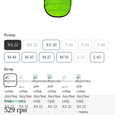
Розмір
XS 22
XS 25
XS 30
S 30
S 35
S 40
M 40
M 45
M 47
M 50
L 55
L 65
Колір
В наявності
529 грн