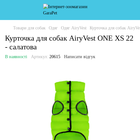
Товари для собак
Одяг
Одяг AiryVest
Курточка для собак AiryVe
Курточка для собак AiryVest ONE XS 22
- салатова
В наявності
Артикул:
20615
Написати відгук