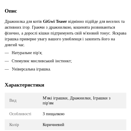
Опис
Дражнилка для котів
GiGwi Teaser
відмінно підійде для веселих та
активних ігор. Граючи з дражнилкою, кошенята розвиваються
фізично, а дорослі кішки підтримують свій м'язовий тонус. Яскрава
іграшка приверне увагу вашого улюбленця і захопить його на
довгий час.
Натуральне пір'я;
Стимулює мисливський інстинкт;
Універсальна іграшка.
Характеристики
М'які іграшки, Дражнилки, Іграшки з
Вид
пір'ям
Особливості
З пищалкою
Колір
Коричневий