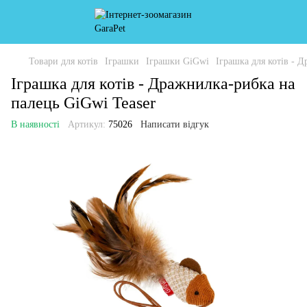
Товари для котів
Іграшки
Іграшки GiGwi
Іграшка для котів - 
Іграшка для котів - Дражнилка-рибка на
палець GiGwi Teaser
В наявності
Артикул:
75026
Написати відгук