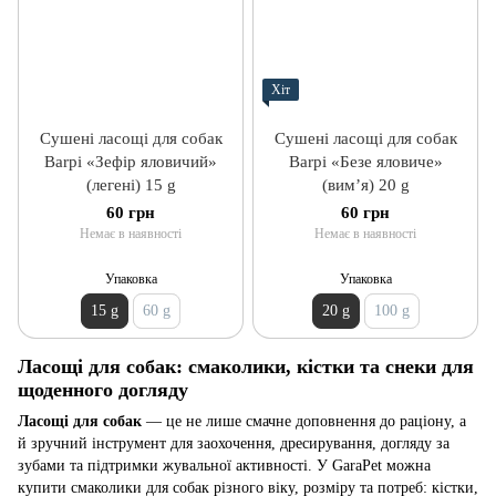
Хіт
Сушені ласощі для собак
Сушені ласощі для собак
Barpi «Зефір яловичий»
Barpi «Безе яловиче»
(легені) 15 g
(вим’я) 20 g
60 грн
60 грн
Немає в наявності
Немає в наявності
Упаковка
Упаковка
15 g
60 g
20 g
100 g
Ласощі для собак: смаколики, кістки та снеки для
щоденного догляду
Ласощі для собак
— це не лише смачне доповнення до раціону, а
й зручний інструмент для заохочення, дресирування, догляду за
зубами та підтримки жувальної активності. У GaraPet можна
купити смаколики для собак різного віку, розміру та потреб: кістки,