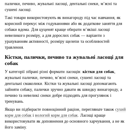
палички, печиво, жувальні ласощі, дентальні снеки, м’ясні та
сушені ласощі.
Такі товари використовують як винагороду під час навчання, як
корисний перекус між годуваннями або як додаткове заняття для
собаки вдома. Для цуценят краще обирати м’якіші ласощі
невеликого розміру, а для дорослих собак — варіанти з
урахуванням активності, розміру щелепи та особливостей
травлення.
Кістки, палички, печиво та жувальні ласощі для
собак
У категорії зібрані різні формати ласощів:
кістки для собак
,
жувальні палички, печиво, м’ясні снеки, сушені ласощі та
дентальні смаколики. Кістки та жувальні ласощі допомагають
зайняти собаку, палички зручно давати як швидку винагороду, а
печиво та невеликі снеки добре підходять для прогулянок і
тренувань.
Якщо ви підбираєте повноцінний раціон, перегляньте також
сухий
корм для собак
і
вологий корм для собак
. Ласощі краще
використовувати як доповнення до основного харчування, а не як
його заміну.