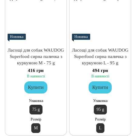
Новинка
Новинка
Ласощі для собак WAUDOG
Ласощі для собак WAUDOG
Superfood сирна паличка з
Superfood сирна паличка з
куркумою M - 75 g
куркумою L - 95 g
416 грн
494 грн
В наявності
В наявності
Купити
Купити
Упаковка
Упаковка
75 g
95 g
Розмір
Розмір
M
L