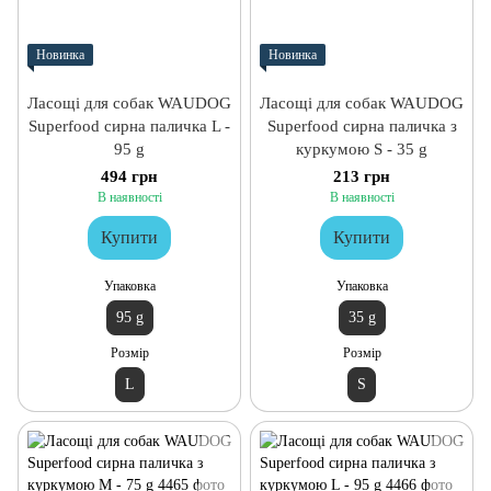
Новинка
Новинка
Ласощі для собак WAUDOG
Ласощі для собак WAUDOG
Superfood сирна паличка L -
Superfood сирна паличка з
95 g
куркумою S - 35 g
494 грн
213 грн
В наявності
В наявності
Купити
Купити
Упаковка
Упаковка
95 g
35 g
Розмір
Розмір
L
S