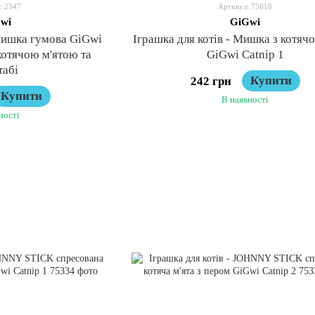
: 2347
Артикул: 75018
wi
GiGwi
 Мишка гумова GiGwi
Іграшка для котів - Мишка з котячо
 котячою м'ятою та
GiGwi Catnip 1
табі
Купити
242 грн
Купити
В наявності
ності