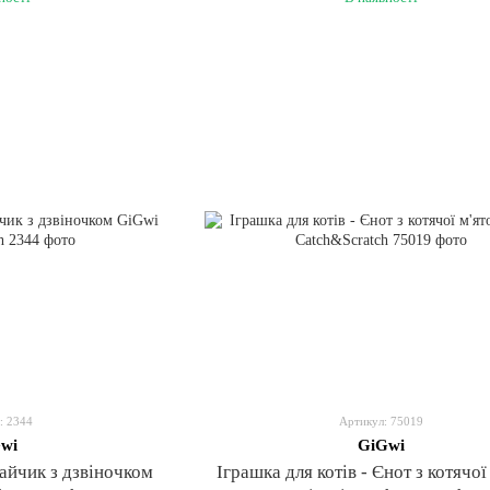
: 2344
Артикул: 75019
wi
GiGwi
Зайчик з дзвіночком
Іграшка для котів - Єнот з котячо