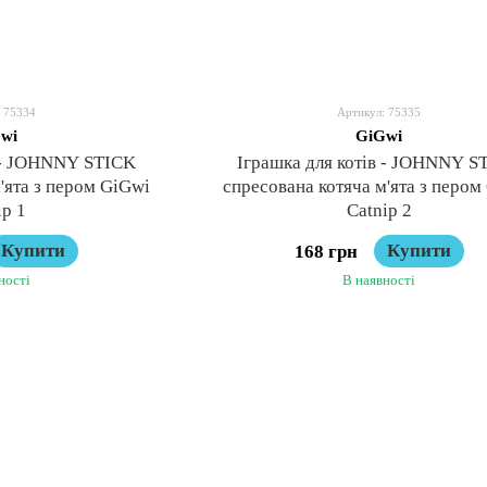
 75334
Артикул: 75335
wi
GiGwi
в - JOHNNY STICK
Іграшка для котів - JOHNNY S
'ята з пером GiGwi
спресована котяча м'ята з пером
ip 1
Catnip 2
Купити
Купити
168 грн
ності
В наявності