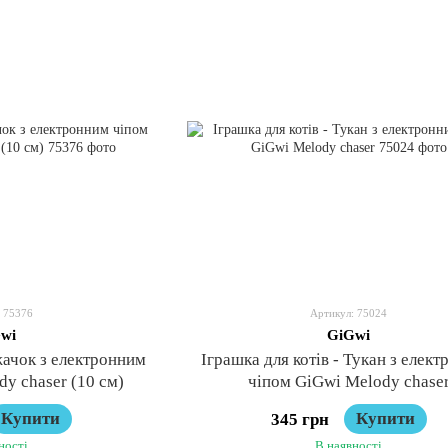
 75376
Артикул: 75024
wi
GiGwi
Їжачок з електронним
Іграшка для котів - Тукан з елек
y chaser (10 см)
чіпом GiGwi Melody chase
Купити
Купити
345 грн
ності
В наявності