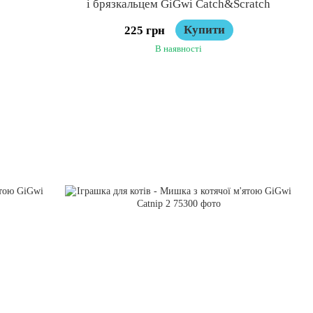
і брязкальцем GiGwi Catch&Scratch
Купити
225 грн
В наявності