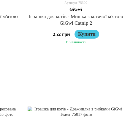
Артикул: 75300
GiGwi
ї м'ятою
Іграшка для котів - Мишка з котячої м'ятою
GiGwi Catnip 2
Купити
252 грн
В наявності