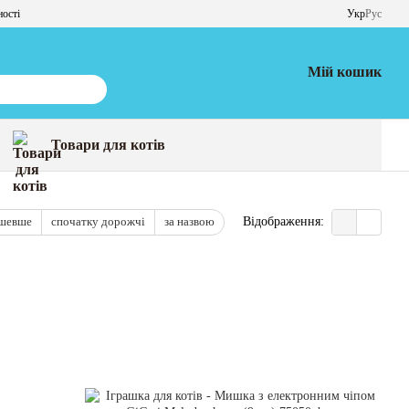
ності
Укр
Рус
Мій кошик
Товари для котів
ешевше
спочатку дорожчі
за назвою
Відображення: