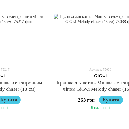
 75217
Артикул: 75038
wi
GiGwi
Мишка з електронним
Іграшка для котів - Мишка з елек
y chaser (13 см)
чіпом GiGwi Melody chaser (15
Купити
Купити
263 грн
ності
В наявності