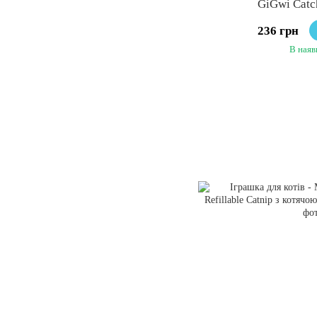
GiGwi Catc
236 грн
В наяв