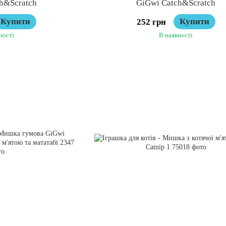
h&Scratch
GiGwi Catch&Scratch
Купити
Купити
252 грн
ності
В наявності