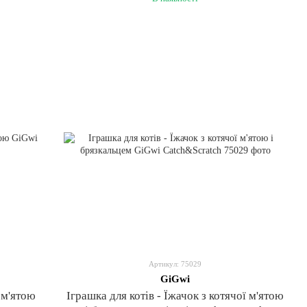
Артикул: 75029
GiGwi
ї м'ятою
Іграшка для котів - Їжачок з котячої м'ятою