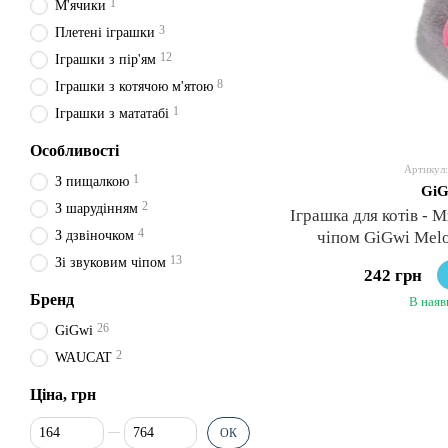
1
М'ячики
3
Плетені іграшки
12
Іграшки з пір'ям
8
Іграшки з котячою м'ятою
1
Іграшки з мататабі
Особливості
Артикул:
1
З пищалкою
GiG
2
З шарудінням
Іграшка для котів - 
4
З дзвіночком
чіпом GiGwi Melo
13
Зі звуковим чіпом
242 грн
Бренд
В наяв
26
GiGwi
2
WAUCAT
Ціна, грн
Від Ціна, грн
До Ціна, грн
ОК