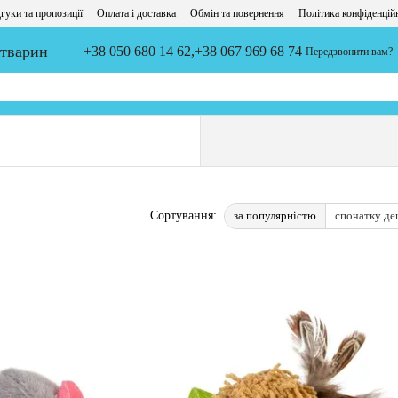
гуки та пропозиції
Оплата і доставка
Обмін та повернення
Політика конфіденцій
 тварин
+38 050 680 14 62,
+38 067 969 68 74
Передзвонити вам?
за популярністю
спочатку д
Сортування: