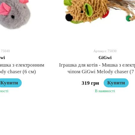
 75040
Артикул: 75030
wi
GiGwi
Мишка з електронним
Іграшка для котів - Мишка з елек
dy chaser (6 см)
чіпом GiGwi Melody chaser (7
Купити
Купити
319 грн
ності
В наявності