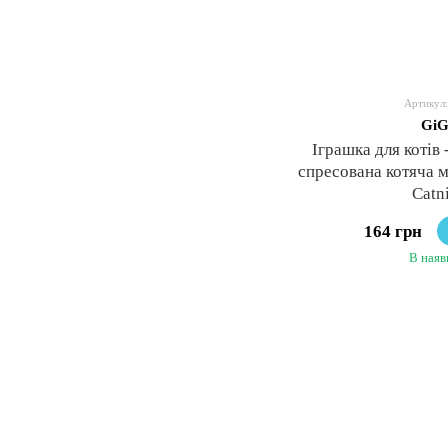
Артикул:
GiG
Іграшка для коті
спресована котяча м
Catn
164 грн
В наяв