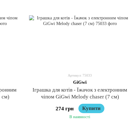
Артикул: 75033
GiGwi
тронним
Іграшка для котів - Їжачок з електронним
 см)
чіпом GiGwi Melody chaser (7 см)
Купити
274 грн
В наявності