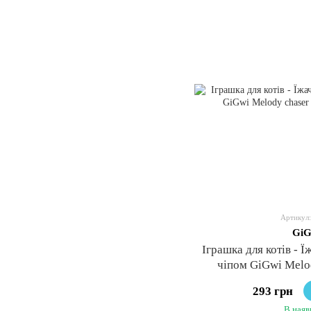
Артикул:
GiG
Іграшка для котів - 
чіпом GiGwi Melod
293 грн
В наяв