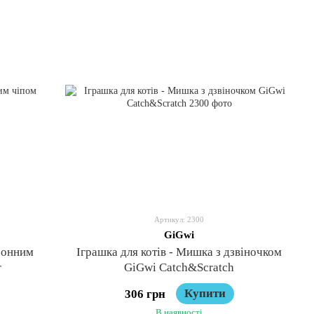
Артикул: 2300
GiGwi
тронним
Іграшка для котів - Мишка з дзвіночком
r
GiGwi Catch&Scratch
Купити
306 грн
В наявності