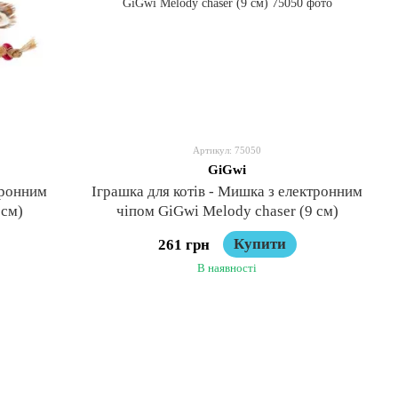
Артикул: 75050
GiGwi
тронним
Іграшка для котів - Мишка з електронним
 см)
чіпом GiGwi Melody chaser (9 см)
Купити
261 грн
В наявності