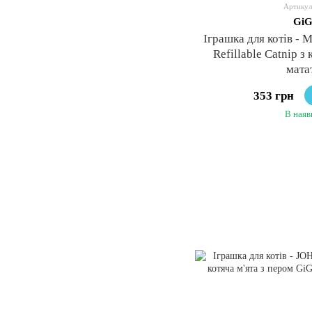
Артикул
GiG
Іграшка для котів -
Refillable Catnip з
мата
353 грн
В наяв