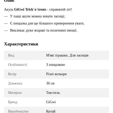
Опис
Акула
GiGwi Trick`o`treats
- справжній хіт!
У пащі акули можна ховати ласощі;
Є пищалка для ще більшого привернення уваги;
Викликає дуже яскраві та позитивні емоції.
Характеристики
Вид
М'які іграшки, Для ласощів
Особливості
З пищалкою
Колір
Різні кольори
Довжина
30 см
Матеріал
Текстиль
Бренд
GiGwi
Виробництво
Китай