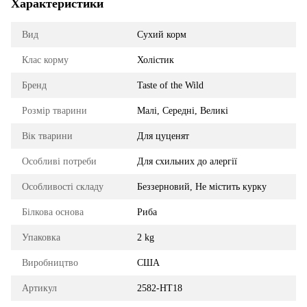
Характеристики
Вид
Сухий корм
Клас корму
Холістик
Бренд
Taste of the Wild
Розмір тварини
Малі, Середні, Великі
Вік тварини
Для цуценят
Особливі потреби
Для схильних до алергії
Особливості складу
Беззерновий, Не містить курку
Білкова основа
Риба
Упаковка
2 kg
Виробництво
США
Артикул
2582-HT18