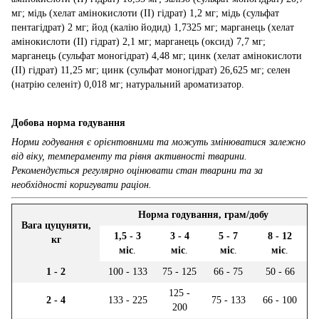
мг; мідь (хелат амінокислоти (II) гідрат) 1,2 мг; мідь (сульфат
пентагідрат) 2 мг; йод (калію йодид) 1,7325 мг; марганець (хелат
амінокислоти (II) гідрат) 2,1 мг; марганець (оксид) 7,7 мг;
марганець (сульфат моногідрат) 4,48 мг; цинк (хелат амінокислоти
(II) гідрат) 11,25 мг; цинк (сульфат моногідрат) 26,625 мг; селен
(натрію селеніт) 0,018 мг; натуральний ароматизатор.
Добова норма годування
Норми годування є орієнтовними та можуть змінюватися залежно
від віку, темпераменту та рівня активності тварини.
Рекомендується регулярно оцінювати стан тварини та за
необхідності коригувати раціон.
Норма годування, грам/добу
Вага цуцуняти,
1,5 - 3
3 - 4
5 - 7
8 - 12
кг
міс
.
міс
.
міс
.
міс
.
1 - 2
100 - 133
75 - 125
66 - 75
50 - 66
125 -
2 - 4
133 - 225
75 - 133
66 - 100
200