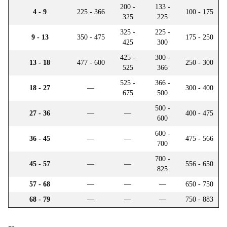
200 -
133 -
4 - 9
225 - 366
100 - 175
325
225
325 -
225 -
9 - 13
350 - 475
175 - 250
425
300
425 -
300 -
13 - 18
477 - 600
250 - 300
525
366
525 -
366 -
18 - 27
—
300 - 400
675
500
500 -
27 - 36
—
—
400 - 475
600
600 -
36 - 45
—
—
475 - 566
700
700 -
45 - 57
—
—
556 - 650
825
57 - 68
—
—
—
650 - 750
68 - 79
—
—
—
750 - 883