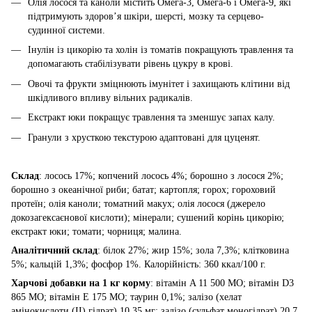
Олія лосося та каноли містить Омега-3, Омега-6 і Омега-9, які
підтримують здоров’я шкіри, шерсті, мозку та серцево-
судинної системи.
Інулін із цикорію та холін із томатів покращують травлення та
допомагають стабілізувати рівень цукру в крові.
Овочі та фрукти зміцнюють імунітет і захищають клітини від
шкідливого впливу вільних радикалів.
Екстракт юки покращує травлення та зменшує запах калу.
Гранули з хрусткою текстурою адаптовані для цуценят.
Склад
: лосось 17%; копчений лосось 4%; борошно з лосося 2%;
борошно з океанічної риби; батат; картопля; горох; гороховий
протеїн; олія каноли; томатний макух; олія лосося (джерело
докозагексаєнової кислоти); мінерали; сушений корінь цикорію;
екстракт юки; томати; чорниця; малина.
Аналітичний склад
: білок 27%; жир 15%; зола 7,3%; клітковина
5%; кальцій 1,3%; фосфор 1%. Калорійність: 360 ккал/100 г.
Харчові добавки на 1 кг корму
: вітамін A 11 500 МО; вітамін D3
865 МО; вітамін E 175 МО; таурин 0,1%; залізо (хелат
амінокислоти (II) гідрат) 10,35 мг; залізо (сульфат моногідрат) 20,7