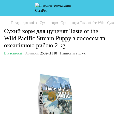
Товари для собак
Сухий корм
Сухий корм Taste of the Wild
Сухи
Сухий корм для цуценят Taste of the
Wild Pacific Stream Puppy з лососем та
океанічною рибою 2 kg
В наявності
Артикул:
2582-HT18
Написати відгук