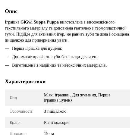
Опис
Іграшка
GiGwi Suppa Puppa
виготовлена з високоякісного
текстильного матеріалу та доповнена гантелею з термопластичної
гуми. Підійде для активних ігор, не ранить зуби та ясна і оснащена
пищалкою для привернення уваги.
Перша іграшка для цуценя;
Допомагає прорізати зуби без шкоди для ясен;
Виготовлена ​​з надійних та нетоксичних матеріалів.
Характеристики
М'які іграшки, Для жування, Перша
Вид
іграшка цуценя
Особливості
З пищалкою
Колір
Різні кольори
Довжина
15 см