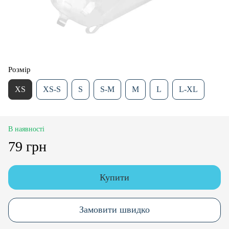
Розмір
XS
XS-S
S
S-M
M
L
L-XL
В наявності
79 грн
Купити
Замовити швидко