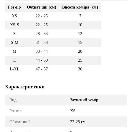
Розмір
Обхват шії (см)
Висота коміра (см)
XS
22 - 25
7
XS-S
22 - 25
10
S
28 - 33
12
S-M
31 - 38
15
M
38 - 44
20
L
44 - 50
25
L-XL
47 - 57
30
Характеристики
Вид
Захисний комір
Розмір
XS
Обхват шиї
22-25 см