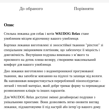
До обраного
Порівняти
Опис
Стильна лежанка для собак і котів
WAUDOG Relax
стане
улюбленим місцем відпочинку вашого улюбленця.
Бортики лежанки виготовлені зі зносостійкої тканини "ріпстоп" зі
спеціальним зміцнюючим плетінням, що забезпечує її міцність і
довговічність. Внутрішня подушка виконана з м’якого та
приємного на дотик плюш-велюру, створюючи максимальний
комфорт для вашого улюбленця.
Дно лежанки виготовлено з водонепроникної прогумованої
тканини, яка запобігає ковзанню на підлозі та захищає від вологи.
Як наповнювач використовується перероблений пінополіуретан -
легкий і теплий матеріал, який добре тримає форму та перешкоджає
розмноженню кліщів та інших паразитів.
Для WAUDOG Relax доступні змінні дизайнерські подушки з
унікальними принтами. Вони дозволяють легко оновити вигляд
лежанки, підлаштовуючи її під настрій або інтер’єр вашого дому.