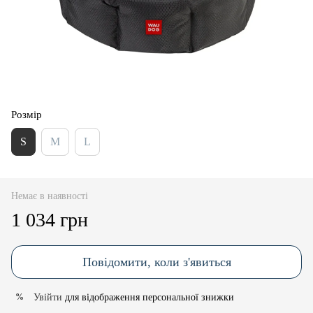
Розмір
S
M
L
Немає в наявності
1 034 грн
Повідомити, коли з'явиться
Увійти
для відображення персональної знижки
%