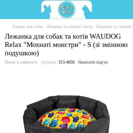
Товари для собак
Лежанки та спальні місця
Лежанки та спальн
Лежанка для собак та котів WAUDOG
Relax "Мохнаті монстри" - S (зі змінною
подушкою)
Немає в наявності
Артикул:
313-4050
Написати відгук