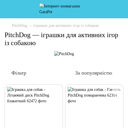
PitchDog — іграшки для активних ігор із собакою
PitchDog — іграшки для активних ігор
із собакою
Фільтр
За популярністю