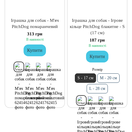
Іграшка для собак - М'яч
Іграшка для собак - Ігрове
PitchDog помаранчевий
кільце PitchDog блакитне - S
(17 см)
313 грн
В наявності
187 грн
В наявності
Купити
Купити
Розмір
S - 17 см
M - 20 см
L - 28 см