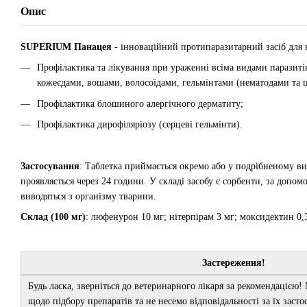
Опис
SUPERIUM Панацея
- інноваційний протипаразитарний засіб для к
Профілактика та лікування при ураженні всіма видами паразиті
кожеєдами, вошами, волосоїдами, гельмінтами (нематодами та ц
Профілактика блошиного алергічного дерматиту;
Профілактика дирофіляріозу (серцеві гельмінти).
Застосування
: Таблетка приймається окремо або у подрібненому виг
проявляється через 24 години. У складі засобу є сорбенти, за допо
виводяться з організму тварини.
Склад (100 мг)
: люфенурон 10 мг; нітерпірам 3 мг; моксидектин 0,3
Застереження!
Будь ласка, зверніться до ветеринарного лікаря за рекомендацією!
щодо підбору препаратів та не несемо відповідальності за їх заст