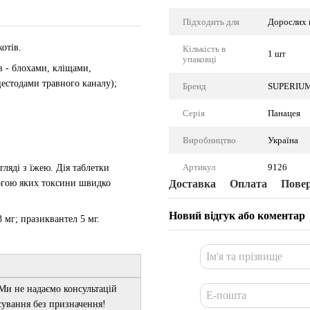
Підходить для
Дорослих 
отів.
Кількість в
1 шт
упаковці
в - блохами, кліщами,
естодами травного каналу);
Бренд
SUPERIU
Серія
Панацея
Виробництво
Україна
Артикул
9126
ляді з їжею. Дія таблетки
могою яких токсини швидко
Доставка
Оплата
Пове
Новий відгук або коментар
 мг; празиквантел 5 мг.
 Ми не надаємо консультацій
осування без призначення!