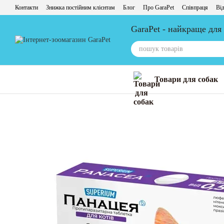
Перейти до основного контенту
Контакти
Знижка постійним клієнтам
Блог
Про GaraPet
Співпраця
Від
GaraPet - найкраще для
Товари для собак