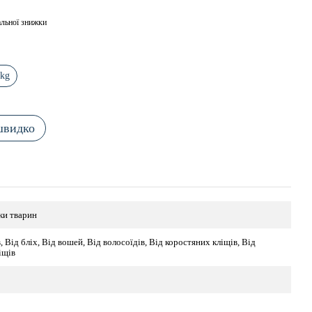
льної знижки
 kg
швидко
ки тварин
в, Від бліх, Від вошей, Від волосоїдів, Від коростяних кліщів, Від
іщів