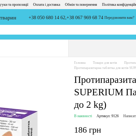
гуки та пропозиції
Оплата і доставка
Обмін та повернення
Політика конфіденцій
 тварин
+38 050 680 14 62,
+38 067 969 68 74
Передзвонити вам?
Головна
Товари для котів
Протипа
Протипаразитарна таблетка для котів SUP
Протипаразитар
SUPERIUM Пана
до 2 kg)
В наявності
Артикул: 9126
Написат
186 грн