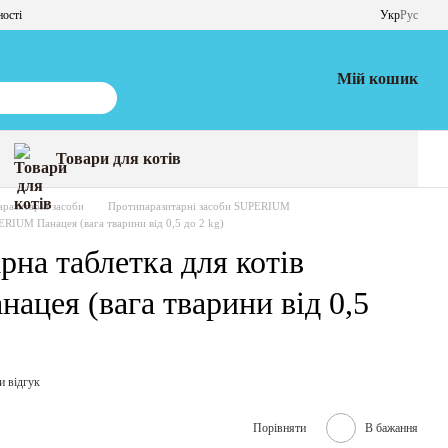
ності
Укр
Рус
Мій кошик
Товари для котів
разитарні засоби
Протипаразитарні засоби SUPERIUM
ERIUM Панацея (вага тварини від 0,5 до 2 kg)
на таблетка для котів
цея (вага тварини від 0,5
и відгук
Порівняти
В бажання