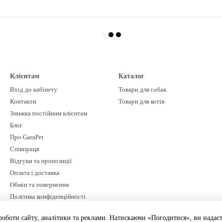
Клієнтам
Каталог
Вхід до кабінету
Товари для собак
Контакти
Товари для котів
Знижка постійним клієнтам
Блог
Про GaraPet
Співпраця
Відгуки та пропозиції
Оплата і доставка
Обмін та повернення
Політика конфіденційності
Мапа сайту
оботи сайту, аналітики та реклами. Натискаючи «Погодитися», ви надаєте