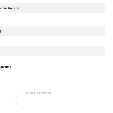
котів, Кошенят
M
рнення
Увійти за допомогою