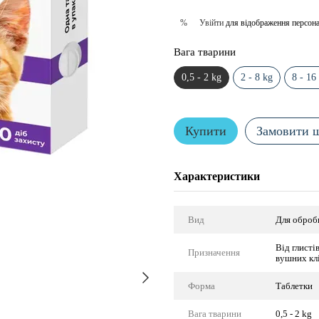
Увійти
для відображення персона
%
Вага тварини
0,5 - 2 kg
2 - 8 kg
8 - 16
Купити
Замовити 
Характеристики
Вид
Для оброб
Від глисті
Призначення
вушних кл
Форма
Таблетки
Вага тварини
0,5 - 2 kg