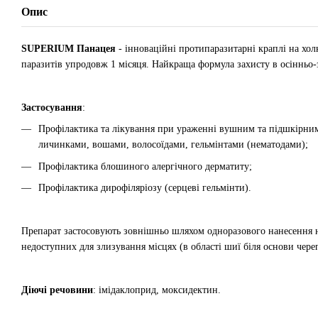
Опис
SUPERIUM Панацея
- інноваційні протипаразитарні краплі на холк
паразитів упродовж 1 місяця. Найкраща формула захисту в осінньо
Застосування
:
Профілактика та лікування при ураженні вушним та підшкірним
личинками, вошами, волосоїдами, гельмінтами (нематодами);
Профілактика блошиного алергічного дерматиту;
Профілактика дирофіляріозу (серцеві гельмінти).
Препарат застосовують зовнішньо шляхом одноразового нанесення 
недоступних для злизування місцях (в області шиї біля основи чере
Діючі речовини
: імідаклоприд, моксидектин.