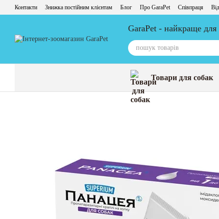
Перейти до основного контенту
Контакти
Знижка постійним клієнтам
Блог
Про GaraPet
Співпраця
Від
GaraPet - найкраще для
Товари для собак