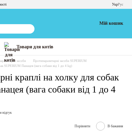
ності
Укр
Рус
Мій кошик
Товари для котів
аразитарні засоби
Протипаразитарні засоби SUPERIUM
бак SUPERIUM Панацея (вага собаки від 1 до 4 kg)
ні краплі на холку для собак
цея (вага собаки від 1 до 4
и відгук
Порівняти
В бажання