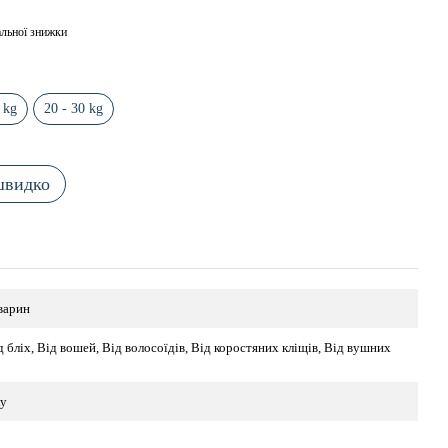
льної знижки
 kg
20 - 30 kg
швидко
варин
ід бліх, Від вошей, Від волосоїдів, Від коростяних кліщів, Від вушних
ку