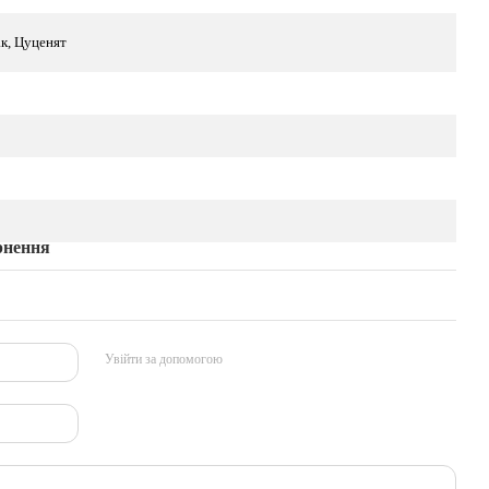
к, Цуценят
рнення
Увійти за допомогою