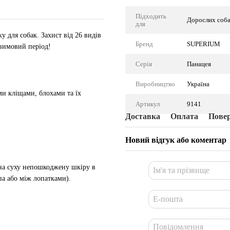
Підходить
Дорослих соба
для
у для собак. Захист від 26 видів
Бренд
SUPERIUM
-зимовий період!
Серія
Панацея
Виробництво
Україна
и кліщами, блохами та їх
Артикул
9141
Доставка
Оплата
Пове
Новий відгук або коментар
на суху непошкоджену шкіру в
па або між лопатками).