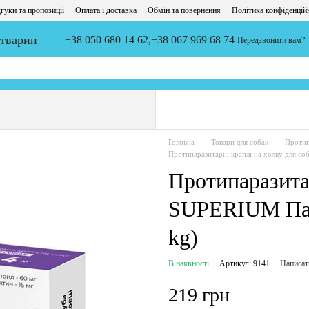
гуки та пропозиції
Оплата і доставка
Обмін та повернення
Політика конфіденцій
 тварин
+38 050 680 14 62,
+38 067 969 68 74
Передзвонити вам?
Головна
Товари для собак
Протип
Протипаразитарні краплі на холку для со
Протипаразитар
SUPERIUM Пана
kg)
В наявності
Артикул: 9141
Написат
219 грн