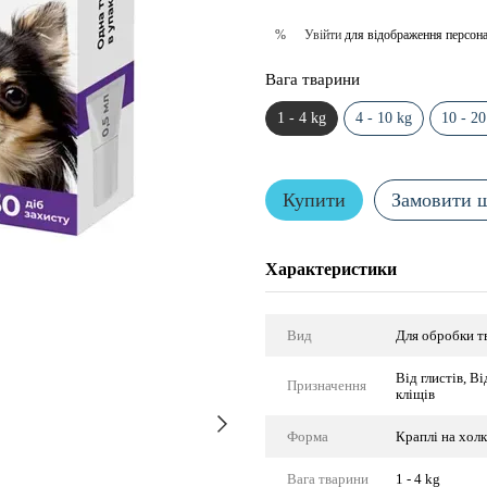
Увійти
для відображення персона
%
Вага тварини
1 - 4 kg
4 - 10 kg
10 - 20
Купити
Замовити 
Характеристики
Вид
Для обробки т
Від глистів, В
Призначення
кліщів
Форма
Краплі на хол
Вага тварини
1 - 4 kg