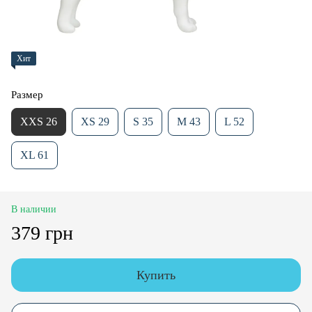
Хит
Размер
XXS 26
XS 29
S 35
M 43
L 52
XL 61
В наличии
379 грн
Купить