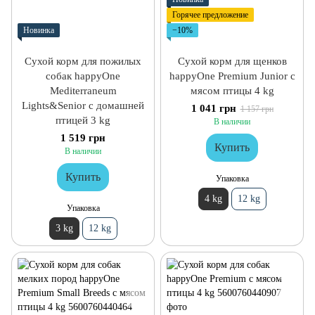
Горячее предложение
Новинка
−10%
Сухой корм для пожилых
Сухой корм для щенков
собак happyOne
happyOne Premium Junior с
Mediterraneum
мясом птицы 4 kg
Lights&Senior с домашней
1 041 грн
1 157 грн
птицей 3 kg
В наличии
1 519 грн
Купить
В наличии
Купить
Упаковка
4 kg
12 kg
Упаковка
3 kg
12 kg