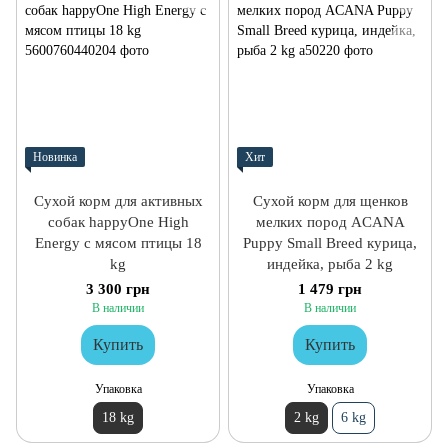
Новинка
Хит
Сухой корм для активных
Сухой корм для щенков
собак happyOne High
мелких пород ACANA
Energy с мясом птицы 18
Puppy Small Breed курица,
kg
индейка, рыба 2 kg
3 300 грн
1 479 грн
В наличии
В наличии
Купить
Купить
Упаковка
Упаковка
18 kg
2 kg
6 kg