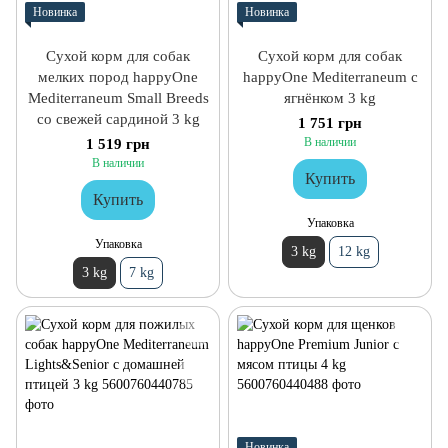
Новинка
Новинка
Сухой корм для собак
Сухой корм для собак
мелких пород happyOne
happyOne Mediterraneum с
Mediterraneum Small Breeds
ягнёнком 3 kg
со свежей сардиной 3 kg
1 751 грн
В наличии
1 519 грн
В наличии
Купить
Купить
Упаковка
Упаковка
3 kg
12 kg
3 kg
7 kg
Новинка