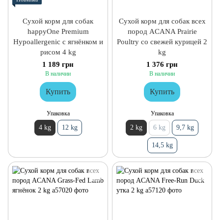
Сухой корм для собак
Сухой корм для собак всех
happyOne Premium
пород ACANA Prairie
Hypoallergenic с ягнёнком и
Poultry со свежей курицей 2
рисом 4 kg
kg
1 189 грн
1 376 грн
В наличии
В наличии
Купить
Купить
Упаковка
Упаковка
4 kg
12 kg
2 kg
6 kg
9,7 kg
14,5 kg