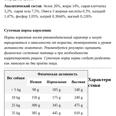
Аналитический состав
: белок 26%, жиры 14%, сырая клетчатка
3,2%, сырая зола 7,5%, Омега-3 жирные кислоты 0,3%, кальций
1,47%, фосфор 1,05%, натрий 0,3044%, магний 0,126%.
Суточная норма кормления
:
Нормы кормления носят рекомендательный характер и могут
варьироваться в зависимости от возраста, темперамента и уровня
активности животного. Рекомендуется регулярно оценивать
физическое состояние питомца и при необходимости
корректировать рацион. Суточную норму корма следует разделять
как минимум на два приёма пищи.
Физическая активность
Вес собаки
Характери
Низкая
Нормальная
Высокая
стики
< 5 kg
90 g
105 g
140 g
10 kg
150 g
175 g
240 g
25 kg
300 g
345 g
475 g
35 kg
385 g
445 g
610 g