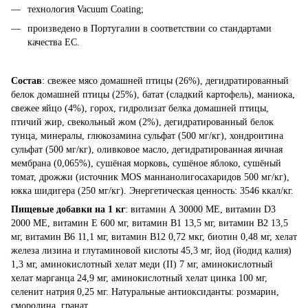
технология Vacuum Coating;
произведено в Португалии в соответствии со стандартами
качества ЕС.
Состав
: свежее мясо домашней птицы (26%), дегидратированный
белок домашней птицы (25%), батат (сладкий картофель), маниока,
свежее яйцо (4%), горох, гидролизат белка домашней птицы,
птичий жир, свекольный жом (2%), дегидратированный белок
тунца, минералы, глюкозамина сульфат (500 мг/кг), хондроитина
сульфат (500 мг/кг), оливковое масло, дегидратированная яичная
мембрана (0,065%), сушёная морковь, сушёное яблоко, сушёный
томат, дрожжи (источник MOS маннанолигосахаридов 500 мг/кг),
юкка шидигера (250 мг/кг). Энергетическая ценность: 3546 ккал/кг.
Пищевые добавки на 1 кг
: витамин А 30000 МЕ, витамин D3
2000 МЕ, витамин Е 600 мг, витамин В1 13,5 мг, витамин В2 13,5
мг, витамин В6 11,1 мг, витамин В12 0,72 мкг, биотин 0,48 мг, хелат
железа лизина и глутаминовой кислоты 45,3 мг, йод (йодид калия)
1,3 мг, аминокислотный хелат меди (II) 7 мг, аминокислотный
хелат марганца 24,9 мг, аминокислотный хелат цинка 100 мг,
селенит натрия 0,25 мг. Натуральные антиоксиданты: розмарин,
смородина, гранат.