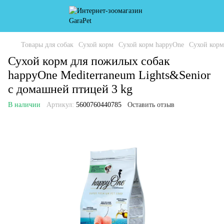
Товары для собак
Сухой корм
Сухой корм happyOne
Сухой корм
Сухой корм для пожилых собак
happyOne Mediterraneum Lights&Senior
с домашней птицей 3 kg
В наличии
Артикул:
5600760440785
Оставить отзыв