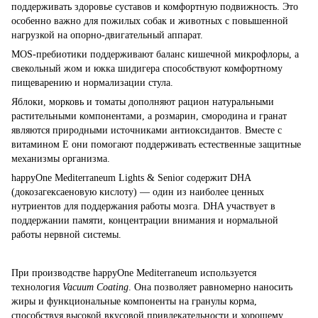
поддерживать здоровье суставов и комфортную подвижность. Это
особенно важно для пожилых собак и животных с повышенной
нагрузкой на опорно-двигательный аппарат.
MOS-пребиотики поддерживают баланс кишечной микрофлоры, а
свекольный жом и юкка шидигера способствуют комфортному
пищеварению и нормализации стула.
Яблоки, морковь и томаты дополняют рацион натуральными
растительными компонентами, а розмарин, смородина и гранат
являются природными источниками антиоксидантов. Вместе с
витамином Е они помогают поддерживать естественные защитные
механизмы организма.
happyOne Mediterraneum Lights & Senior содержит DHA
(докозагексаеновую кислоту) — один из наиболее ценных
нутриентов для поддержания работы мозга. DHA участвует в
поддержании памяти, концентрации внимания и нормальной
работы нервной системы.
При производстве happyOne Mediterraneum используется
технология
Vacuum Coating
. Она позволяет равномерно наносить
жиры и функциональные компоненты на гранулы корма,
способствуя высокой вкусовой привлекательности и хорошему