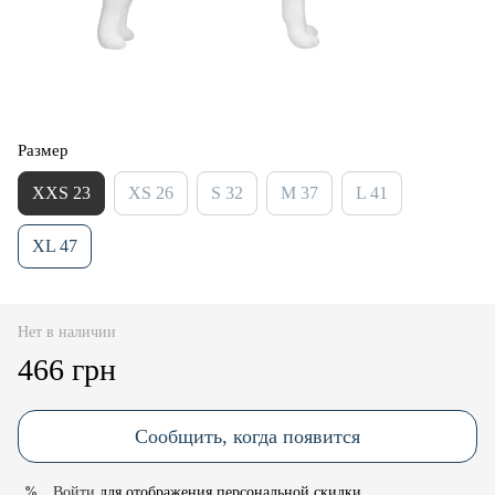
Размер
XXS 23
XS 26
S 32
M 37
L 41
XL 47
Нет в наличии
466 грн
Сообщить, когда появится
Войти
для отображения персональной скидки
%