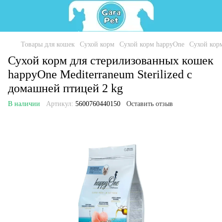
Товары для кошек
Сухой корм
Сухой корм happyOne
Сухой корм
Сухой корм для стерилизованных кошек
happyOne Mediterraneum Sterilized с
домашней птицей 2 kg
В наличии
Артикул:
5600760440150
Оставить отзыв