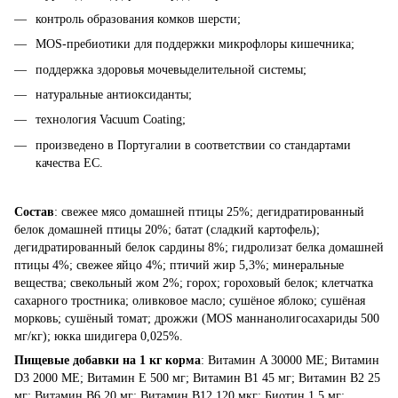
контроль образования комков шерсти;
MOS-пребиотики для поддержки микрофлоры кишечника;
поддержка здоровья мочевыделительной системы;
натуральные антиоксиданты;
технология Vacuum Coating;
произведено в Португалии в соответствии со стандартами
качества ЕС.
Состав
: свежее мясо домашней птицы 25%; дегидратированный
белок домашней птицы 20%; батат (сладкий картофель);
дегидратированный белок сардины 8%; гидролизат белка домашней
птицы 4%; свежее яйцо 4%; птичий жир 5,3%; минеральные
вещества; свекольный жом 2%; горох; гороховый белок; клетчатка
сахарного тростника; оливковое масло; сушёное яблоко; сушёная
морковь; сушёный томат; дрожжи (MOS маннанолигосахариды 500
мг/кг); юкка шидигера 0,025%.
Пищевые добавки на 1 кг корма
: Витамин A 30000 МЕ; Витамин
D3 2000 МЕ; Витамин E 500 мг; Витамин B1 45 мг; Витамин B2 25
мг; Витамин B6 20 мг; Витамин B12 120 мкг; Биотин 1,5 мг;