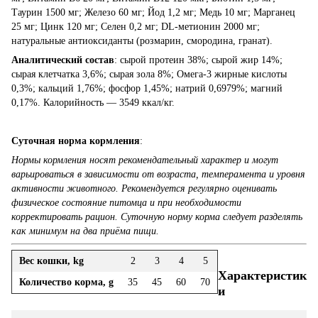
Таурин 1500 мг; Железо 60 мг; Йод 1,2 мг; Медь 10 мг; Марганец
25 мг; Цинк 120 мг; Селен 0,2 мг; DL-метионин 2000 мг;
натуральные антиоксиданты (розмарин, смородина, гранат).
Аналитический состав
: сырой протеин 38%; сырой жир 14%;
сырая клетчатка 3,6%; сырая зола 8%; Омега-3 жирные кислоты
0,3%; кальций 1,76%; фосфор 1,45%; натрий 0,6979%; магний
0,17%. Калорийность — 3549 ккал/кг.
Суточная норма кормления
:
Нормы кормления носят рекомендательный характер и могут
варьироваться в зависимости от возраста, темперамента и уровня
активности животного. Рекомендуется регулярно оценивать
физическое состояние питомца и при необходимости
корректировать рацион. Суточную норму корма следует разделять
как минимум на два приёма пищи.
Вес кошки, kg
2
3
4
5
Характеристик
Количество корма, g
35
45
60
70
и