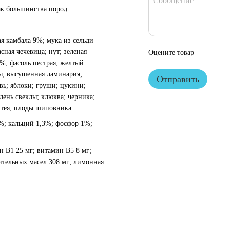
ак большинства пород.
ая камбала 9%; мука из сельди
сная чечевица; нут; зеленая
Оцените товар
%; фасоль пестрая; желтый
цы; высушенная ламинария;
Отправить
вь; яблоки; груши; цукини;
лень свеклы; клюква; черника;
алтея; плоды шиповника.
7%; кальций 1,3%; фосфор 1%;
ин B1 25 мг; витамин B5 8 мг;
ительных масел 308 мг; лимонная