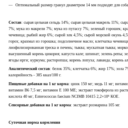
Оптимальный размер гранул диаметром 14 мм подходят для соб
Состав
: сырая цельная сельдь 14%; сырая цельная макрель 11%; сыр
7%; мука из макрели 7%; мука из путассу 7%; зеленый горошек; кра
чечевица; рыбий жир 6%; сырой хек 4,5%; сырой морской окунь 4,5
горох; крахмал из горошка; подсолнечное масло; клетчатка чечеви
лиофилизированная треска и печень; тыква; мускатная тыква; морко
высушенный корень цикория; капуста кале; шпинат; зелень репы; зе
ягоды ирги; куркума; расторопша; корень лопуха; лаванда; корень 
Аналитический состав
: белок 35%; клетчатка 6%; жир 17%; зола 
калорийность - 385 ккал/100 г.
Пищевые добавки на 1 кг корма
: цинк 150 мг; медь 11 мг; витам
витамин B6 7,5 мг; витамин E 100 МЕ; экстракт токоферола из раст
кислота 40 мг; Enterococcus faecium NCIMB 10415 2,2×10⁶ КОЕ.
Сенсорные добавки на 1 кг корма
: экстракт розмарина 105 мг.
Суточная норма кормления