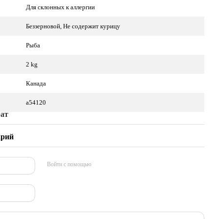
Для склонных к аллергии
Беззерновой, Не содержит курицу
Рыба
2 kg
Канада
a54120
рат
арий
Войти с помощью