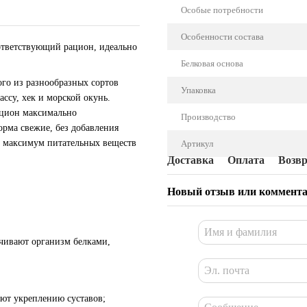
Особые потребности
Особенности состава
ответствующий рацион, идеально
Белковая основа
го из разнообразных сортов
Упаковка
ассу, хек и морской окунь.
ацион максимально
Производство
рма свежие, без добавления
ь максимум питательных веществ
Артикул
Доставка
Оплата
Возв
Новый отзыв или коммент
чивают организм белками,
ют укреплению суставов;