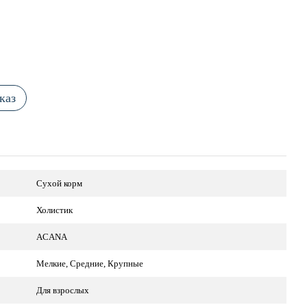
каз
Сухой корм
Холистик
ACANA
Мелкие, Средние, Крупные
Для взрослых