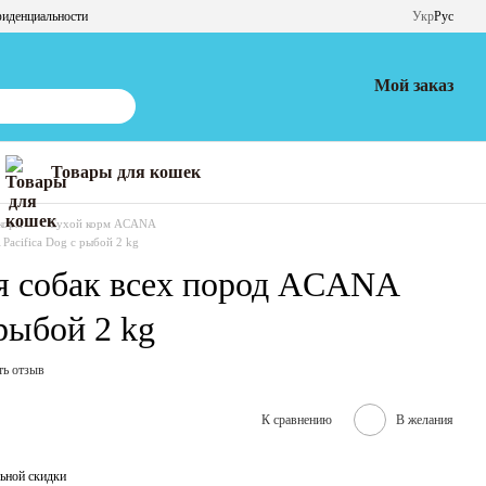
фиденциальности
Укр
Рус
Мой заказ
Товары для кошек
корм
Сухой корм ACANA
Pacifica Dog с рыбой 2 kg
я собак всех пород ACANA
 рыбой 2 kg
ть отзыв
К сравнению
В желания
ьной скидки