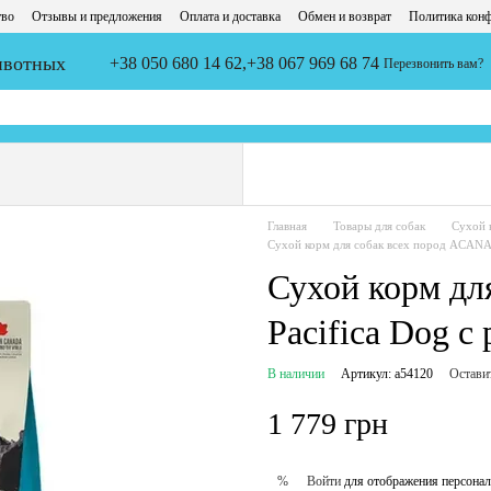
тво
Отзывы и предложения
Оплата и доставка
Обмен и возврат
Политика кон
животных
+38 050 680 14 62,
+38 067 969 68 74
Перезвонить вам?
Главная
Товары для собак
Сухой 
Сухой корм для собак всех пород ACANA 
Сухой корм дл
Pacifica Dog с
В наличии
Артикул: a54120
Остави
1 779 грн
Войти
для отображения персонал
%