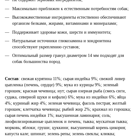
Максимально приближен к естественным потребностям собак;
Высококачественные ингредиенты естественно обеспечивают
организм белками, жирами, витаминами и минералами;
Поддерживает здоровье кожи, шерсти и иммунитета;
Натуральные источники глюкозамина и хондроитина
способствуют укреплению суставов;
Оптимальный размер гранул диаметром 14 мм подходят для
собак большинства пород.
Состав
: свежая курятина 11%; сырая индейка 9%; свежий ливер
цыпленка (печень, сердце) 9%; мука из курицы 9%; зеленый
горошек; красная чечевица; нут; сырая озерная рыба (смесь сиги,
судака, северной щуки и кефали) 6%; мука из индейки 6%; яйца
4%; куриный жир 4%; зеленая чечевица; фасоль пестрая; желтый
горошек; клетчатка чечевицы; рыбий жир 2%; крахмал из горошка;
сырая печень индейки 1%; высушенная ламинария; соль;
лиофилизированные цыпленок и печень; тыква; мускатная тыква;
морковь; яблоки; груши; цуккини; высушенный корень цикория;
капуста кале; шпинат; зелень репы; зелень свеклы; клюква;