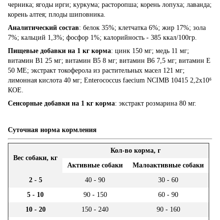
черника; ягоды ирги; куркума; расторопша; корень лопуха; лаванда;
корень алтея; плоды шиповника.
Аналитический состав
: белок 35%; клетчатка 6%; жир 17%; зола
7%; кальций 1,3%; фосфор 1%; калорийность - 385 ккал/100гр.
Пищевые добавки на 1 кг корма
: цинк 150 мг; медь 11 мг;
витамин B1 25 мг; витамин B5 8 мг; витамин B6 7,5 мг; витамин E
50 МЕ; экстракт токоферола из растительных масел 121 мг;
лимонная кислота 40 мг; Enterococcus faecium NCIMB 10415 2,2x10⁶
КОЕ.
Сенсорные добавки на 1 кг корма
: экстракт розмарина 80 мг.
Суточная норма кормления
Кол-во корма, г
Вес собаки, кг
Активные собаки
Малоактивные собаки
2 - 5
40 - 90
30 - 60
5 - 10
90 - 150
60 - 90
10 - 20
150 - 240
90 - 160