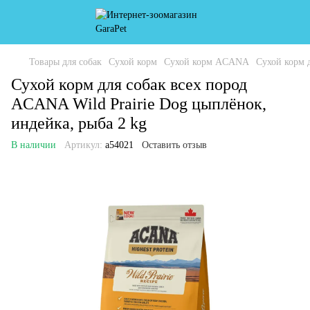
Товары для собак
Сухой корм
Сухой корм ACANA
Сухой корм 
Сухой корм для собак всех пород
ACANA Wild Prairie Dog цыплёнок,
индейка, рыба 2 kg
В наличии
Артикул:
a54021
Оставить отзыв