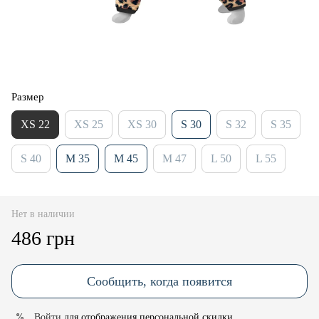
Размер
XS 22
XS 25
XS 30
S 30
S 32
S 35
S 40
M 35
M 45
M 47
L 50
L 55
Нет в наличии
486 грн
Сообщить, когда появится
Войти
для отображения персональной скидки
%