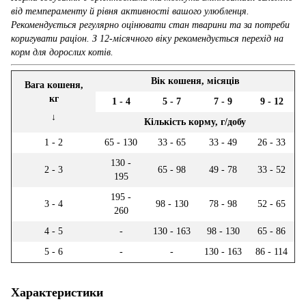
від темпераменту й рівня активності вашого улюбленця.
Рекомендується регулярно оцінювати стан тварини та за потреби
коригувати раціон. З 12-місячного віку рекомендується перехід на
корм для дорослих котів.
Вік кошеня, місяців
Вага кошеня,
кг
1 - 4
5 - 7
7 - 9
9 - 12
↓
Кількість корму, г/добу
1 - 2
65 - 130
33 - 65
33 - 49
26 - 33
130 -
2 - 3
65 - 98
49 - 78
33 - 52
195
195 -
3 - 4
98 - 130
78 - 98
52 - 65
260
4 - 5
-
130 - 163
98 - 130
65 - 86
5 - 6
-
-
130 - 163
86 - 114
Характеристики