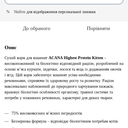
Увійти
для відображення персональної знижки
%
До обраного
Порівняти
Опис
Сухий корм для кошенят
ACANA Highest Protein Kitten
–
високопоживний та біологічно відповідний раціон, розроблений на
основі м’яса курчати, індички, лосося та яєць із додаванням овочів
і ягід. Цей корм забезпечує кошенят усіма необхідними
речовинами, сприяючи їх здоровому росту та розвитку. Раціон
максимально наближений до природного харчування хижаків,
враховує біологічні особливості організму, травної системи та
потреби у поживних речовинах, характерні для диких тварин.
75% високоякісних м’ясних інгредієнтів.
Беззернова формула – відповідає біологічним потребам котів.