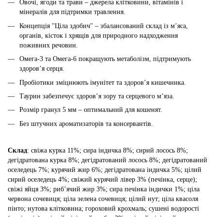
Овочі, ягоди та трави – джерела клітковини, вітамінів і
мінералів для підтримки травлення.
Концепція "Ціла здобич" – збалансований склад із м’яса,
органів, кісток і хрящів для природного надходження
поживних речовин.
Омега-3 та Омега-6 покращують метаболізм, підтримують
здоров’я серця.
Пробіотики зміцнюють імунітет та здоров’я кишечника.
Таурин забезпечує здоров’я зору та серцевого м’яза.
Розмір гранул 5 мм – оптимальний для кошенят.
Без штучних ароматизаторів та консервантів.
Склад
: свіжа курка 11%; сира індичка 8%; сирий лосось 8%;
дегідратована курка 8%; дегідратований лосось 8%; дегідратований
оселедець 7%; курячий жир 6%; дегідратована індичка 5%; цілий
сирий оселедець 4%; свіжий курячий лівер 3% (печінка, серце);
свіжі яйця 3%; риб’ячий жир 3%; сира печінка індички 1%; ціла
червона сочевиця; ціла зелена сочевиця; цілий нут; ціла квасоля
пінто; нутова клітковина; гороховий крохмаль; сушені водорості