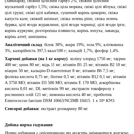
(ламінарія); свіжий цілісний гарбуз 2%; свіжий цілісний
мускатний гарбуз 1,5%; свіжа ціла морква; свіжі цілі яблука; свіжі
цілі груші; свіжі цілі кабачки; сушений корінь цикорію; свіжа
капуста кале; свіжий шпинат; свіжа зелень ріпи; свіжа зелень
буряка; цілі ягоди журавлини; цілі ягоди чорниці; цілі ягоди ірги;
корінь куркуми; розторопша плямиста; корінь лопуха; лаванда;
корінь алтеї; шипшина.
Аналітичний склад
: білок 38%; жири 19%; зола 9%; клітковина
3%; калорійність 397,5 ккал/100 г; кальцій 1,7%; фосфор 1,4%.
Харчові добавки (на 1 кг корму)
: холіну хлорид 1750 мг; таурин
400 мг; цинк 80 мг; мідь 11 мг; вітамін B1 25 мг; вітамін B2 10 мг;
ніацин 50 мг; кальцію-D-пантотенат 8 мг; вітамін B6 7,5 мг;
фолієва кислота 0,75 мг; біотин 0,5 мг; вітамін B12 0,1 мг; вітамін
A 3750 МО; вітамін D3 500 МО; вітамін E 170 МО; аскорбінова
кислота 0,01 мг; DL-метіонін 99 мг; екстракти токоферолу з
рослинних олій 121 мг; лимонна кислота 40 мг; пробіотик
Enterococcus faecium DSM 10663/NCIMB 10415: 1 x 10⁹ КУО.
Сенсорні добавки
: екстракт розмарину 80 мг.
Добова норма годування
:
Норми годування є орієнтовними та можуть змінюватися залежно