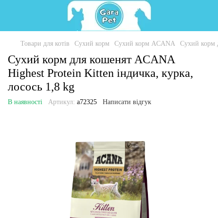
Товари для котів
Сухий корм
Сухий корм ACANA
Сухий корм д
Сухий корм для кошенят ACANA
Highest Protein Kitten індичка, курка,
лосось 1,8 kg
В наявності
Артикул:
a72325
Написати відгук