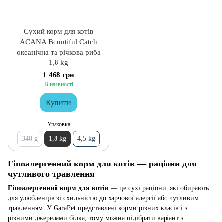
Сухий корм для котів
ACANA Bountiful Catch
океанічна та річкова риба
1,8 kg
1 468 грн
В наявності
Купити
Упаковка
340 g
1,8 kg
4,5 kg
Гіпоалергенний корм для котів — раціони для
чутливого травлення
Гіпоалергенний корм для котів
— це сухі раціони, які обирають
для улюбленців зі схильністю до харчової алергії або чутливим
травленням. У GaraPet представлені корми різних класів і з
різними джерелами білка, тому можна підібрати варіант з