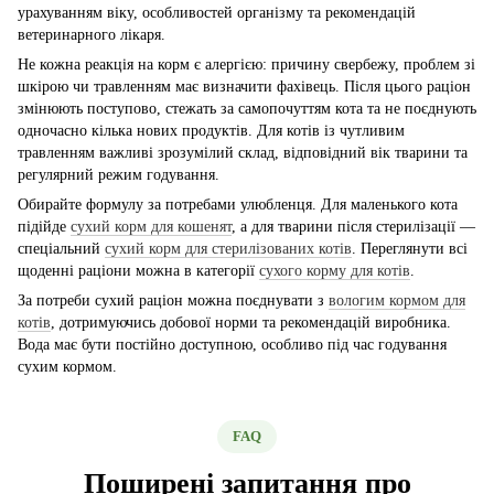
урахуванням віку, особливостей організму та рекомендацій
ветеринарного лікаря.
Не кожна реакція на корм є алергією: причину свербежу, проблем зі
шкірою чи травленням має визначити фахівець. Після цього раціон
змінюють поступово, стежать за самопочуттям кота та не поєднують
одночасно кілька нових продуктів. Для котів із чутливим
травленням важливі зрозумілий склад, відповідний вік тварини та
регулярний режим годування.
Обирайте формулу за потребами улюбленця. Для маленького кота
підійде
сухий корм для кошенят
, а для тварини після стерилізації —
спеціальний
сухий корм для стерилізованих котів
. Переглянути всі
щоденні раціони можна в категорії
сухого корму для котів
.
За потреби сухий раціон можна поєднувати з
вологим кормом для
котів
, дотримуючись добової норми та рекомендацій виробника.
Вода має бути постійно доступною, особливо під час годування
сухим кормом.
FAQ
Поширені запитання про