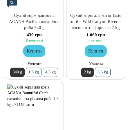
Хіт
Сухий корм для котів
Сухий корм для котів Taste
ACANA Pacifica океанічна
of the Wild Canyon River з
риба 340 g
лососем та фореллю 2 kg
439 грн
1 060 грн
В наявності
В наявності
Купити
Купити
Упаковка
Упаковка
340 g
1,8 kg
4,5 kg
2 kg
6,6 kg