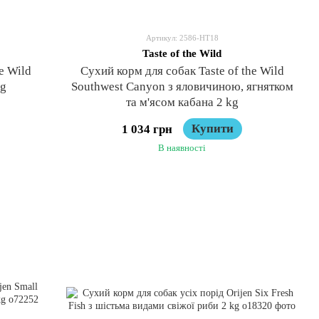
Артикул: 2586-HT18
Taste of the Wild
e Wild
Сухий корм для собак Taste of the Wild
kg
Southwest Canyon з яловичиною, ягнятком
та м'ясом кабана 2 kg
Купити
1 034 грн
В наявності