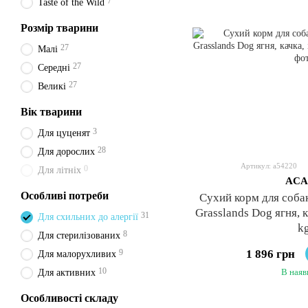
7
Taste of the Wild
Розмір тварини
27
Малі
27
Середні
27
Великі
Вік тварини
3
Для цуценят
28
Для дорослих
Артикул: a54220
0
Для літніх
ACA
Особливі потреби
Сухий корм для соба
Grasslands Dog ягня, к
31
Для схильних до алергії
k
8
Для стерилізованих
9
1 896 грн
Для малорухливих
10
В наяв
Для активних
Особливості складу