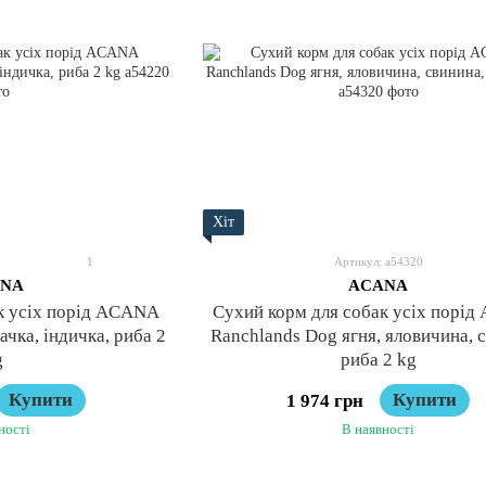
Хіт
1
Артикул: a54320
NA
ACANA
к усіх порід ACANA
Сухий корм для собак усіх порі
ачка, індичка, риба 2
Ranchlands Dog ягня, яловичина, 
g
риба 2 kg
Купити
Купити
1 974 грн
ності
В наявності