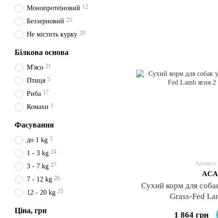
12
Монопротеїновий
25
Беззерновий
29
Не містить курку
Білкова основа
21
М'ясо
5
Птиця
17
Риба
1
Комахи
Фасування
5
до 1 kg
24
1 - 3 kg
Артикул:
27
3 - 7 kg
ACA
26
7 - 12 kg
Сухий корм для соба
25
12 - 20 kg
Grass-Fed La
Ціна, грн
1 864 грн