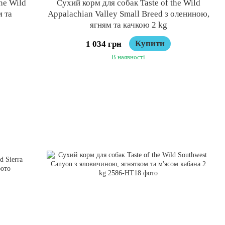
he Wild
Сухий корм для собак Taste of the Wild
м та
Appalachian Valley Small Breed з олениною,
ягням та качкою 2 kg
Купити
1 034 грн
В наявності