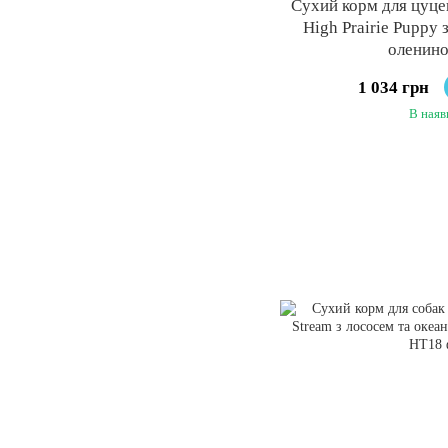
Сухий корм для цуцен
High Prairie Puppy 
оленино
1 034 грн
В наяв