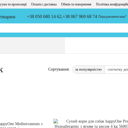
гуки та пропозиції
Оплата і доставка
Обмін та повернення
Політика конфіденцій
 тварин
+38 050 680 14 62,
+38 067 969 68 74
Передзвонити вам?
к
за популярністю
спочатку д
Сортування: