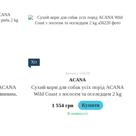
Хіт
Артикул: a56220
ACANA
д ACANA
Сухий корм для собак усіх порід ACANA
свинина,
Wild Coast з лососем та оселедцем 2 kg
Купити
1 554 грн
В наявності