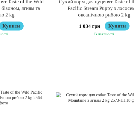
ят Taste of the Wild
Сухий корм для цуценят Taste of t
з бізоном, ягням та
Pacific Stream Puppy з лососе
ю 2 kg
океанічною рибою 2 kg
Купити
Купити
1 034 грн
ності
В наявності