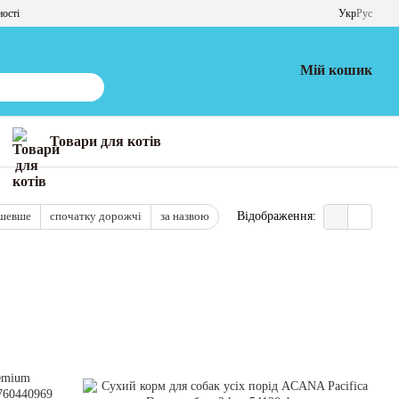
ності
Укр
Рус
Мій кошик
Товари для котів
ешевше
спочатку дорожчі
за назвою
Відображення: