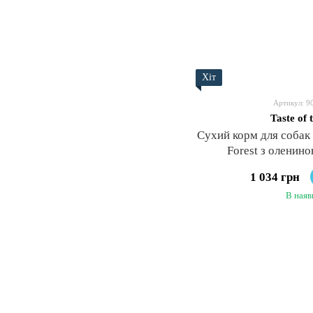
Хіт
Артикул: 9
Taste of 
Сухий корм для собак T
Forest з оленино
1 034 грн
В наяв