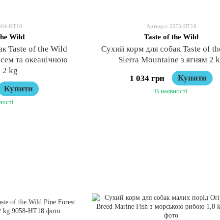
564-HT18
Артикул: 2573-HT18
the Wild
Taste of the Wild
к Taste of the Wild
Сухий корм для собак Taste of th
сосем та океанічною
Sierra Mountaine з ягням 2 
 2 kg
Купити
1 034 грн
Купити
В наявності
ності