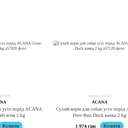
 a57020
Артикул: a57120
NA
ACANA
к усіх порід ACANA
Сухий корм для собак усіх порі
mb ягня 2 kg
Free-Run Duck качка 2 kg
Купити
Купити
1 974 грн