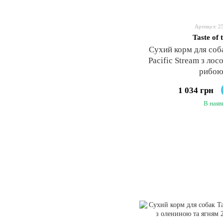
Артикул: 2
Taste of 
Сухий корм для соба
Pacific Stream з ло
рибою
1 034 грн
В наяв