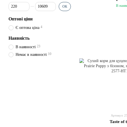
Від Ціна, грн
До Ціна, грн
В наяв
ОК
Оптові ціни
4
Є оптова ціна
Наявність
23
В наявності
10
Немає в наявності
Артикул: 2
Taste of 