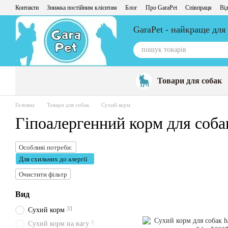
Перейти до основного контенту
Контакти
Знижка постійним клієнтам
Блог
Про GaraPet
Співпраця
Від
GaraPet - найкраще для
Товари для собак
Головна
Товари для собак
Сухий корм
Гіпоалергенний корм для соба
Особливі потреби:
Для схильних до алергії
Очистити фільтр
Вид
31
Сухий корм
0
Сухий корм на вагу