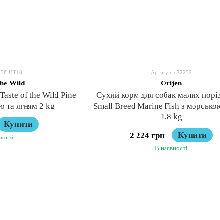
058-HT18
Артикул: o72252
the Wild
Orijen
aste of the Wild Pine
Сухий корм для собак малих порід
ю та ягням 2 kg
Small Breed Marine Fish з морськ
1,8 kg
Купити
Купити
2 224 грн
ності
В наявності