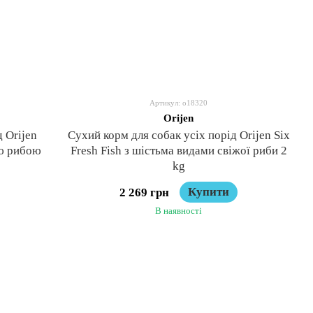
Артикул: o18320
Orijen
 Orijen
Сухий корм для собак усіх порід Orijen Six
ою рибою
Fresh Fish з шістьма видами свіжої риби 2
kg
Купити
2 269 грн
В наявності