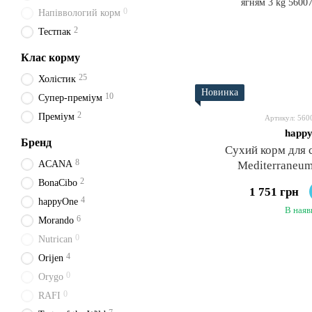
0
Напіввологий корм
2
Тестпак
Клас корму
25
Холістик
Новинка
10
Супер-преміум
2
Преміум
Артикул: 56
happ
Бренд
Сухий корм для 
8
ACANA
Mediterraneum
2
BonaCibo
1 751 грн
4
happyOne
В наяв
6
Morando
0
Nutrican
4
Orijen
0
Orygo
0
RAFI