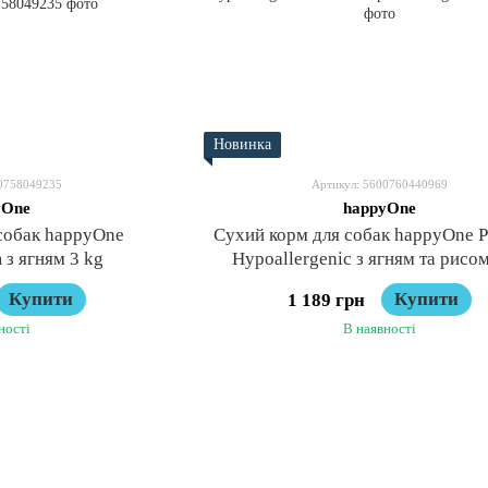
Новинка
00758049235
Артикул: 5600760440969
yOne
happyOne
собак happyOne
Сухий корм для собак happyOne 
 з ягням 3 kg
Hypoallergenic з ягням та рисом
Купити
Купити
1 189 грн
ності
В наявності