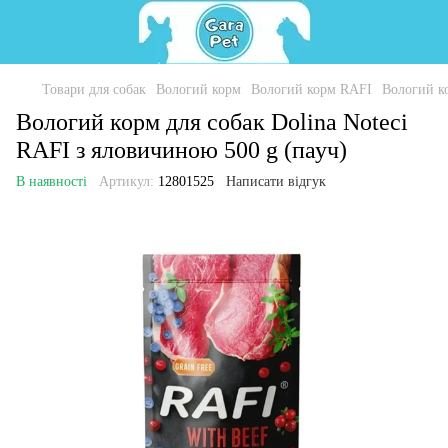
Товари для собак
Вологий корм
Вологий корм RAFI
Вологий ко
Вологий корм для собак Dolina Noteci
RAFI з яловичиною 500 g (пауч)
В наявності
Артикул:
12801525
Написати відгук