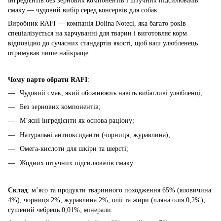
інгредієнтів без зернових компонентів і штучних підсилювачів
смаку — чудовий вибір серед консервів для собак.
Виробник RAFI — компанія Dolina Noteci, яка багато років
спеціалізується на харчуванні для тварин і виготовляє корм
відповідно до сучасних стандартів якості, щоб ваш улюбленець
отримував лише найкраще.
Чому варто обрати RAFI
:
Чудовий смак, який обожнюють навіть вибагливі улюбленці;
Без зернових компонентів;
М’ясні інгредієнти як основа раціону;
Натуральні антиоксиданти (чорниця, журавлина);
Омега-кислоти для шкіри та шерсті;
Жодних штучних підсилювачів смаку.
Склад
: м’ясо та продукти тваринного походження 65% (яловичина
4%); чорниця 2%; журавлина 2%; олії та жири (лляна олія 0,2%);
сушений чебрець 0,01%; мінерали.