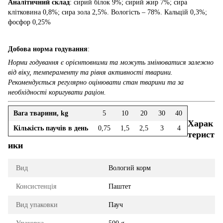
Аналітичний склад
: сирий білок 9%; сирий жир 7%; сира
клітковина 0,8%; сира зола 2,5%. Вологість – 78%. Кальцій 0,3%;
фосфор 0,25%
Добова норма годування
:
Норми годування є орієнтовними та можуть змінюватися залежно
від віку, темпераменту та рівня активності тварини.
Рекомендується регулярно оцінювати стан тварини та за
необхідності коригувати раціон.
Вага тварини, kg
5
10
20
30
40
Харак
Кількість паучів в день
0,75
1,5
2,5
3
4
терист
ики
Вид
Вологий корм
Консистенція
Паштет
Вид упаковки
Пауч