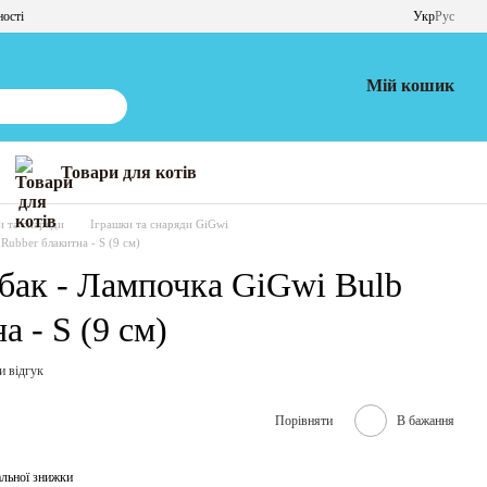
ності
Укр
Рус
Мій кошик
Товари для котів
и та снаряди
Іграшки та снаряди GiGwi
Rubber блакитна - S (9 см)
обак - Лампочка GiGwi Bulb
а - S (9 см)
и відгук
Порівняти
В бажання
льної знижки