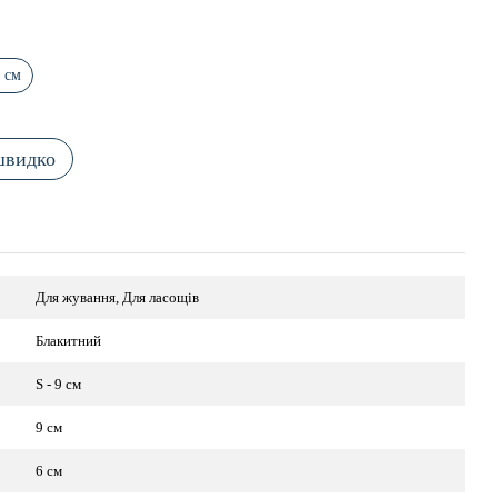
3 см
швидко
Для жування, Для ласощів
Блакитний
S - 9 см
9 см
6 см