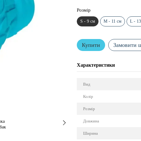
Розмір
S - 9 см
M - 11 см
L - 1
Купити
Замовити 
Характеристики
Вид
Колір
Розмір
Довжина
Ширина