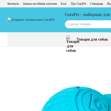
Перейти до основного контенту
Контакти
Знижка постійним клієнтам
Блог
Про GaraPet
Співпраця
Від
GaraPet - найкраще для
Товари для собак