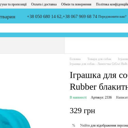
гуки та пропозиції
Оплата і доставка
Обмін та повернення
Політика конфіденцій
 тварин
+38 050 680 14 62,
+38 067 969 68 74
Передзвонити вам?
Головна
Товари для собак
Іграшк
Іграшка для собак - Лампочка GiGwi Bulb 
Іграшка для с
Rubber блакитн
В наявності
Артикул: 2336
Написат
329 грн
Увійти
для відображення персона
%