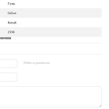
Гума
GiGwi
Китай
2336
рнення
Увійти за допомогою