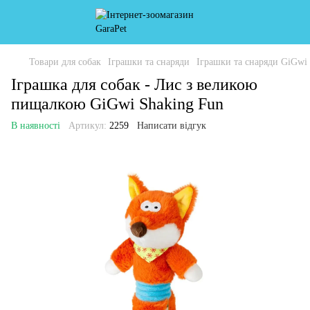
Товари для собак
Іграшки та снаряди
Іграшки та снаряди GiGwi
Іграшка для собак - Лис з великою
пищалкою GiGwi Shaking Fun
В наявності
Артикул:
2259
Написати відгук