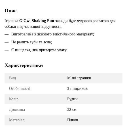
Опис
Іграшка
GiGwi Shaking Fun
завжди буде чудовою розвагою для
собаки під час вашої відсутності.
Виготовлена з якісного текстильного матеріалу;
Не ранить зуби та ясна;
Є пищалка, яка привертає увагу.
Характеристики
Вид
М'які іграшки
Особливості
З пищалкою
Колір
Рудий
Довжина
32 см
Матеріал
Плюш