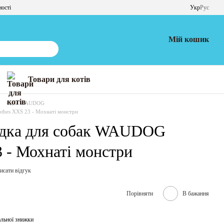
ності
Укр
Рус
Мій кошик
Товари для котів
Одяг WAUDOG
thes XXS 23 - Мохнаті монстри
идка для собак WAUDOG
3 - Мохнаті монстри
исати відгук
Порівняти
В бажання
льної знижки