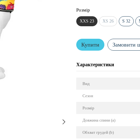
Розмір
XXS 23
XS 26
S 32
Купити
Замовити 
Характеристики
Вид
Сезон
Розмір
Довжина спини (a)
Обхват грудей (b)