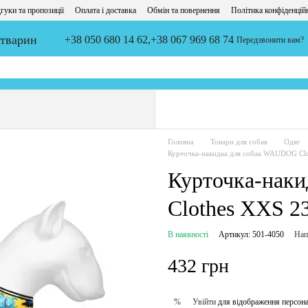
гуки та пропозиції
Оплата і доставка
Обмін та повернення
Політика конфіденцій
 тварин
+38 050 680 14 62,
+38 067 969 68 74
Передзвонити вам?
Головна
Товари для собак
Одяг
Курточка-накидка для собак WAUDOG Clo
Курточка-нак
Clothes XXS 2
В наявності
Артикул: 501-4050
Нап
432 грн
Увійти
для відображення персона
%