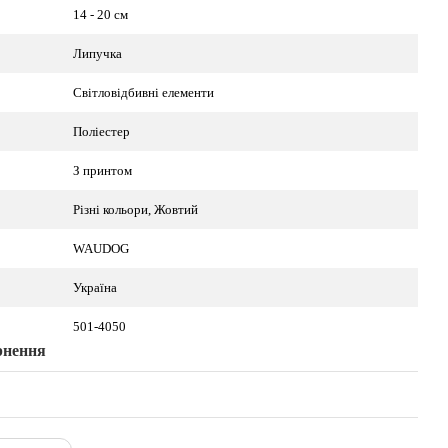
14 - 20 см
Липучка
Світловідбивні елементи
Поліестер
З принтом
Різні кольори, Жовтий
WAUDOG
Україна
501-4050
рнення