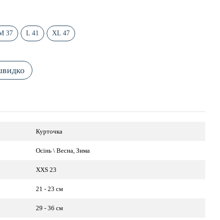
M 37
L 41
XL 47
швидко
Курточка
Осінь \ Весна, Зима
XXS 23
21 - 23 см
29 - 36 см