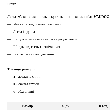
Опис
Легка, м'яка, тепла і стильна курточка-накидка для собак
WAUDOG
Має світловідбивальні елементи;
Легка і зручна;
Липучки легко застібаються і регулюються;
Швидко одягається і знімається;
Яскраві та стильні дизайни.
Таблиця розмірів
а
- довжина спини
b
- обхват грудей
c
- обхват шиї
Розмір
a
(см)
b
(см)