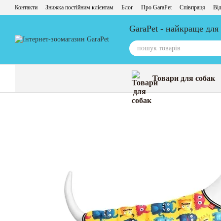
Перейти до основного контенту
Контакти
Знижка постійним клієнтам
Блог
Про GaraPet
Співпраця
Від
GaraPet - найкраще для
Товари для собак