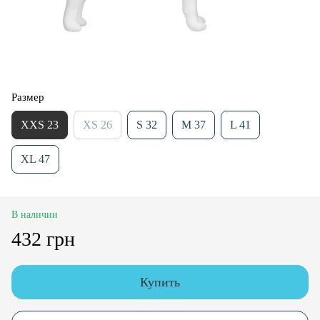
Размер
XXS 23
XS 26
S 32
M 37
L 41
XL 47
В наличии
432 грн
Купить