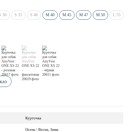
S 30
S 35
S 40
M 40
M 45
M 47
M 50
L 55
каз
Курточка
Осень \ Весна, Зима