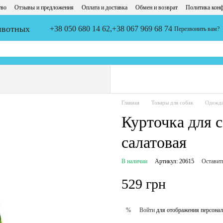
тво
Отзывы и предложения
Оплата и доставка
Обмен и возврат
Политика кон
животных
+38 050 680 14 62,
+38 067 969 68 74
Перезвонить вам?
Главная
Товары для собак
Одежд
Курточка для с
салатовая
В наличии
Артикул: 20615
Оставит
529 грн
Войти
для отображения персонал
%