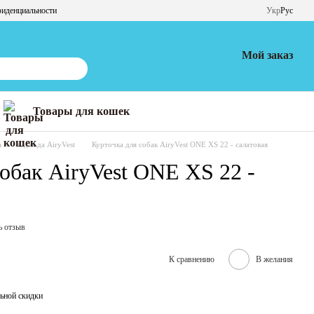
фиденциальности
Укр
Рус
Мой заказ
Товары для кошек
а
Одежда AiryVest
Курточка для собак AiryVest ONE XS 22 - салатовая
обак AiryVest ONE XS 22 -
ь отзыв
К сравнению
В желания
ьной скидки