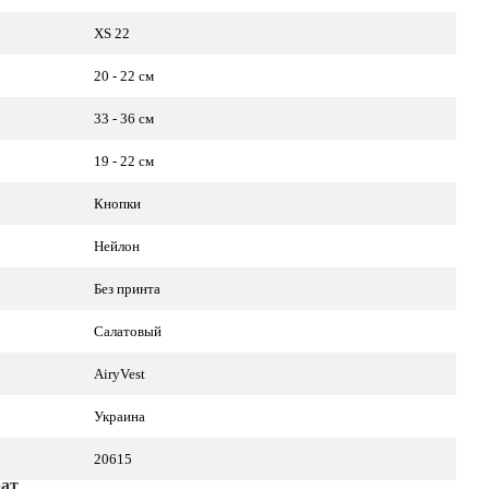
XS 22
20 - 22 см
33 - 36 см
19 - 22 см
Кнопки
Нейлон
Без принта
Салатовый
AiryVest
Украина
20615
рат