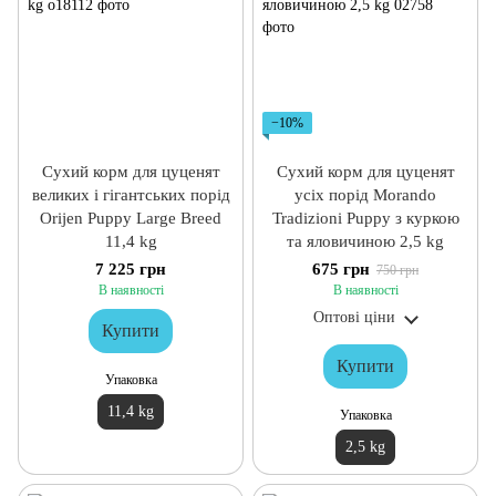
−10%
Сухий корм для цуценят
Сухий корм для цуценят
великих і гігантських порід
усіх порід Morando
Orijen Puppy Large Breed
Tradizioni Puppy з куркою
11,4 kg
та яловичиною 2,5 kg
7 225 грн
675 грн
750 грн
В наявності
В наявності
Оптові ціни
Купити
Купити
Упаковка
11,4 kg
Упаковка
2,5 kg