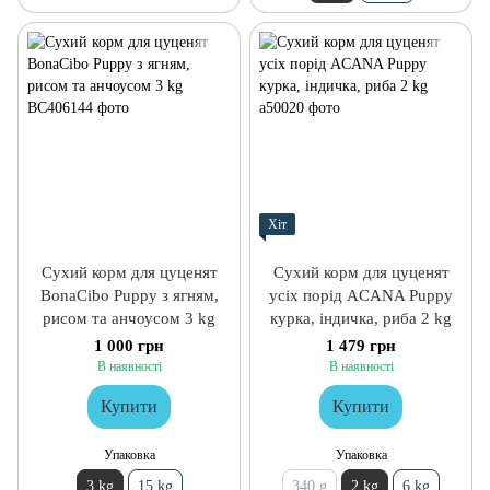
Хіт
Сухий корм для цуценят
Сухий корм для цуценят
BonaCibo Puppy з ягням,
усіх порід ACANA Puppy
рисом та анчоусом 3 kg
курка, індичка, риба 2 kg
1 000 грн
1 479 грн
В наявності
В наявності
Купити
Купити
Упаковка
Упаковка
3 kg
15 kg
340 g
2 kg
6 kg