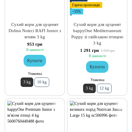
Гаряча пропозиція
−15%
Сухий корм для цуценят
Сухий корм для цуценят
Dolina Noteci RAFI Junior з
happyOne Mediterraneum
ягням 3 kg
Puppy зі свійською птицею
3 kg
953 грн
В наявності
1 291 грн
1 519 грн
В наявності
Купити
Купити
Упаковка
Упаковка
3 kg
10 kg
3 kg
12 kg