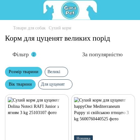
Товари для собак
Сухий корм
Корм для цуценят великих порід
Фільтр
За популярністю
2
Розмір тварини
Великі
Вік тварини
Для цуценят
Новинка