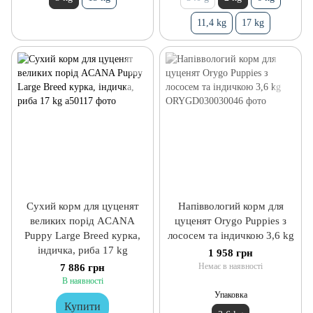
11,4 kg
17 kg
Сухий корм для цуценят
Напіввологий корм для
великих порід ACANA
цуценят Orygo Puppies з
Puppy Large Breed курка,
лососем та індичкою 3,6 kg
індичка, риба 17 kg
1 958 грн
Немає в наявності
7 886 грн
В наявності
Упаковка
Купити