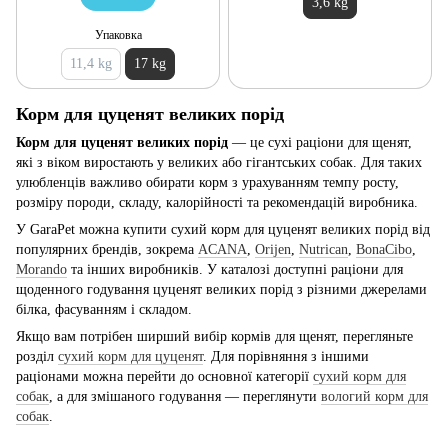
3,6 kg
Упаковка
11,4 kg
17 kg
Корм для цуценят великих порід
Корм для цуценят великих порід
— це сухі раціони для щенят,
які з віком виростають у великих або гігантських собак. Для таких
улюбленців важливо обирати корм з урахуванням темпу росту,
розміру породи, складу, калорійності та рекомендацій виробника.
У GaraPet можна купити сухий корм для цуценят великих порід від
популярних брендів, зокрема
ACANA
,
Orijen
,
Nutrican
,
BonaCibo
,
Morando
та інших виробників. У каталозі доступні раціони для
щоденного годування цуценят великих порід з різними джерелами
білка, фасуванням і складом.
Якщо вам потрібен ширший вибір кормів для щенят, перегляньте
розділ
сухий корм для цуценят
. Для порівняння з іншими
раціонами можна перейти до основної категорії
сухий корм для
собак
, а для змішаного годування — переглянути
вологий корм для
собак
.