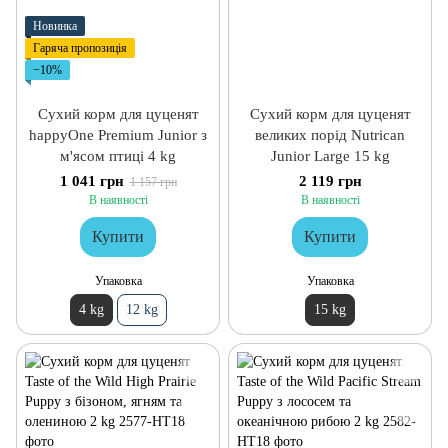
Новинка
Гаряча пропозиція
−10%
Сухий корм для цуценят
Сухий корм для цуценят
happyOne Premium Junior з
великих порід Nutrican
м'ясом птиці 4 kg
Junior Large 15 kg
1 041 грн
2 119 грн
1 157 грн
В наявності
В наявності
Купити
Купити
Упаковка
Упаковка
4 kg
12 kg
15 kg