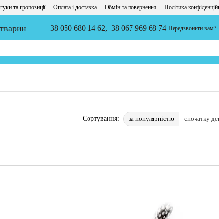
гуки та пропозиції
Оплата і доставка
Обмін та повернення
Політика конфіденцій
 тварин
+38 050 680 14 62,
+38 067 969 68 74
Передзвонити вам?
за популярністю
спочатку д
Сортування: