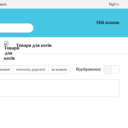
ності
Укр
Рус
Мій кошик
Товари для котів
ешевше
спочатку дорожчі
за назвою
Відображення: