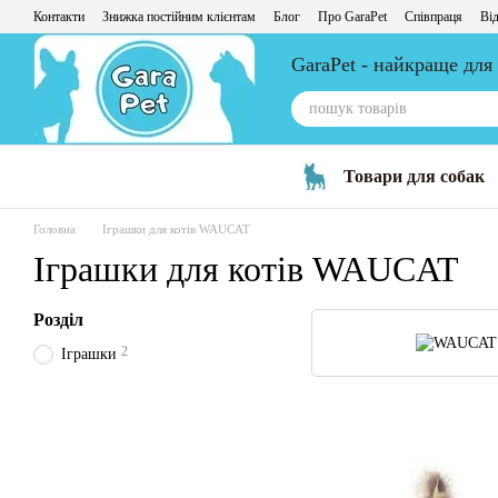
Перейти до основного контенту
Контакти
Знижка постійним клієнтам
Блог
Про GaraPet
Співпраця
Від
GaraPet - найкраще для
Товари для собак
Головна
Іграшки для котів WAUCAT
Іграшки для котів WAUCAT
Розділ
2
Іграшки