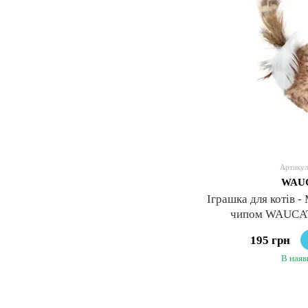
Артикул
WAU
Іграшка для котів -
чипом WAUCAT
195 грн
В наяв