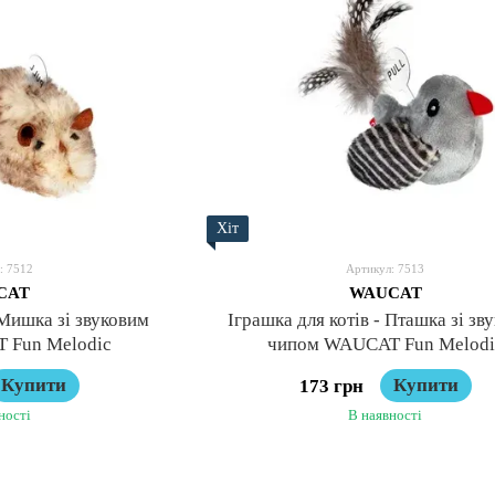
Хіт
: 7512
Артикул: 7513
CAT
WAUCAT
 Мишка зі звуковим
Іграшка для котів - Пташка зі зв
 Fun Melodic
чипом WAUCAT Fun Melodi
Купити
Купити
173 грн
ності
В наявності