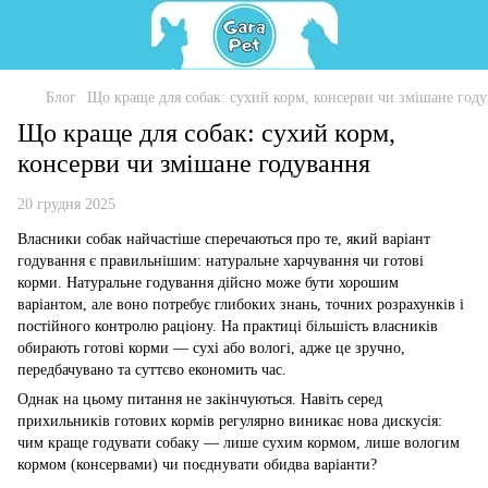
Блог
Що краще для собак: сухий корм, консерви чи змішане год
Що краще для собак: сухий корм,
консерви чи змішане годування
20 грудня 2025
Власники собак найчастіше сперечаються про те, який варіант
годування є правильнішим: натуральне харчування чи готові
корми. Натуральне годування дійсно може бути хорошим
варіантом, але воно потребує глибоких знань, точних розрахунків і
постійного контролю раціону. На практиці більшість власників
обирають готові корми — сухі або вологі, адже це зручно,
передбачувано та суттєво економить час.
Однак на цьому питання не закінчуються. Навіть серед
прихильників готових кормів регулярно виникає нова дискусія:
чим краще годувати собаку — лише сухим кормом, лише вологим
кормом (консервами) чи поєднувати обидва варіанти?