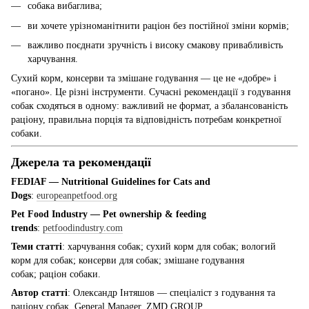
собака вибаглива;
ви хочете урізноманітнити раціон без постійної зміни кормів;
важливо поєднати зручність і високу смакову привабливість
харчування.
Сухий корм, консерви та змішане годування — це не «добре» і
«погано». Це різні інструменти. Сучасні рекомендації з годування
собак сходяться в одному: важливий не формат, а збалансованість
раціону, правильна порція та відповідність потребам конкретної
собаки.
Джерела та рекомендації
FEDIAF — Nutritional Guidelines for Cats and
Dogs
:
europeanpetfood.org
Pet Food Industry — Pet ownership & feeding
trends
:
petfoodindustry.com
Теми статті
: харчування собак; сухий корм для собак; вологий
корм для собак; консерви для собак; змішане годування
собак; раціон собаки.
Автор статті
: Олександр Інтяшов — спеціаліст з годування та
раціону собак, General Manager, ZMD GROUP