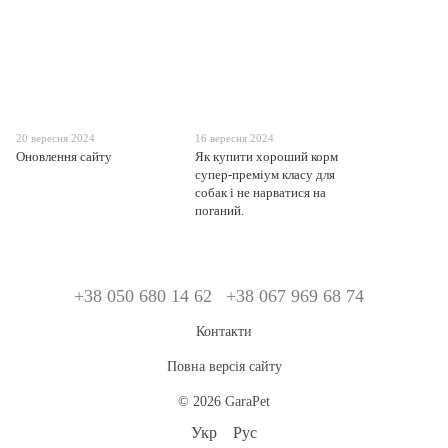
20 вересня 2024
16 вересня 2024
Оновлення сайту
Як купити хороший корм
супер-преміум класу для
собак і не нарватися на
поганий.
+38 050 680 14 62
+38 067 969 68 74
Контакти
Повна версія сайту
© 2026 GaraPet
Укр
Рус