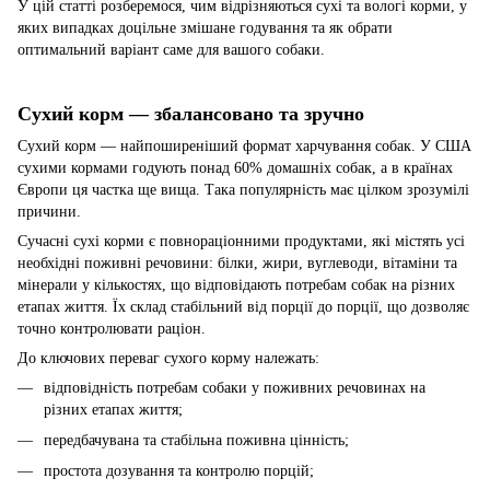
У цій статті розберемося, чим відрізняються сухі та вологі корми, у
яких випадках доцільне змішане годування та як обрати
оптимальний варіант саме для вашого собаки.
Сухий корм — збалансовано та зручно
Сухий корм — найпоширеніший формат харчування собак. У США
сухими кормами годують понад 60% домашніх собак, а в країнах
Європи ця частка ще вища. Така популярність має цілком зрозумілі
причини.
Сучасні сухі корми є повнораціонними продуктами, які містять усі
необхідні поживні речовини: білки, жири, вуглеводи, вітаміни та
мінерали у кількостях, що відповідають потребам собак на різних
етапах життя. Їх склад стабільний від порції до порції, що дозволяє
точно контролювати раціон.
До ключових переваг сухого корму належать:
відповідність потребам собаки у поживних речовинах на
різних етапах життя;
передбачувана та стабільна поживна цінність;
простота дозування та контролю порцій;