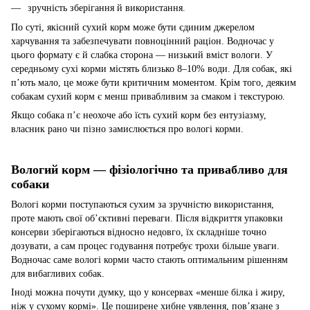
зручність зберігання й використання.
По суті, якісний сухий корм може бути єдиним джерелом
харчування та забезпечувати повноцінний раціон. Водночас у
цього формату є й слабка сторона — низький вміст вологи. У
середньому сухі корми містять близько 8–10% води. Для собак, які
п’ють мало, це може бути критичним моментом. Крім того, деяким
собакам сухий корм є менш привабливим за смаком і текстурою.
Якщо собака п’є неохоче або їсть сухий корм без ентузіазму,
власник рано чи пізно замислюється про вологі корми.
Вологий корм — фізіологічно та привабливо для
собаки
Вологі корми поступаються сухим за зручністю використання,
проте мають свої об’єктивні переваги. Після відкриття упаковки
консерви зберігаються відносно недовго, їх складніше точно
дозувати, а сам процес годування потребує трохи більше уваги.
Водночас саме вологі корми часто стають оптимальним рішенням
для вибагливих собак.
Іноді можна почути думку, що у консервах «менше білка і жиру,
ніж у сухому кормі». Це поширене хибне уявлення, пов’язане з