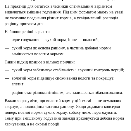
На практиці для багатьох власників оптимальним варіантом
виявляється змішане годування. Під цим форматом мають на увазі
не хаотичне поєднання різних кормів, а усвідомлений розподіл
раціону протягом дня.
Найпоширеніші варіанти:
одне годування — сухий корм, інше — вологий;
сухий корм як основа раціону, а частина добової норми
замінюється вологим кормом.
Такий підхід працює з кількох причин:
сухий корм забезпечує стабільність і зручний контроль порцій;
вологий корм підвищує споживання вологи та покращує
апетит;
раціон стає різноманітнішим, але залишається збалансованим.
Важливо розуміти, що вологий корм у цій схемі — не «смаколик
зверху», а повноцінна частина раціону. Якщо додавати консерви
поверх повної норми сухого корму, собаку легко перегодувати.
Тому при змішаному годуванні завжди враховується добова норма
харчування, а не окремі порції.