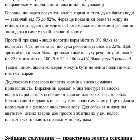
неправильним порівнянням показників на упаковці.
Головне, що варто розуміти: вологі корми містять дуже багато води
— зазвичай від 75 до 82%. Через це показники білка та жиру на
етикетці виглядають нижчими. Проте майже всі поживні речовини
знаходяться саме у сухій речовині корму.
Простий приклад - якщо вологий корм містить 9% білка за
вологості 78%, це означає, що суха речовина становить 22%. Щоб
зрозуміти, скільки білка припадає саме на суху речовину, ділимо 9
на 22 і множимо на 100:
9 ÷ 22 × 100 ≈ 41% білка у сухій речовині
.
Таким чином, якісні консерви можуть бути не менш поживними,
ніж сухі корми.
Додатковою перевагою вологих кормів є висока смакова
привабливість. Виражений аромат, м’яка текстура та висока
вологість роблять їх особливо цікавими для собак. Багато собак
інстинктивно віддають перевагу саме вологому корму, і це є цілком
нормальним з фізіологічної точки зору. Для собак зі зниженим
апетитом, літніх тварин або просто вибагливих у їжі вологі
паштети часто стають справжнім порятунком.
Змішане годування — практична золота середина