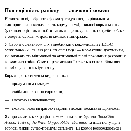
Повноцінність раціону — ключовий момент
Незалежно від обраного формату годування, вирішальним
фактором залишається якість корму. І сухі, і вологі корми мають
бути повноцінними, тобто такими, що покривають потреби собаки
в енергії, білках, жирах, вітамінах і мінералах.
У Європі орієнтиром для виробників є рекомендації
FEDIAF
(Nutritional Guidelines for Cats and Dogs)
— нормативні документи,
які визначають мінімальні та оптимальні рівні поживних речовин у
кормах для собак. Саме ці рекомендації лежать в основі більшості
кормів супер-преміум класу.
Корми цього сегмента вирізняються:
продуманим складом;
стабільною якістю сировини;
високою засвоюваністю;
економічною витратою завдяки високій поживній щільності.
Як приклади таких раціонів можна назвати бренди
BonaCibo
,
Acana
,
Taste of the Wild
,
Orygo
,
RAFI
,
Morando
та інші популярні
торгові марки супер-преміум сегмента. Ці корми розробляються з